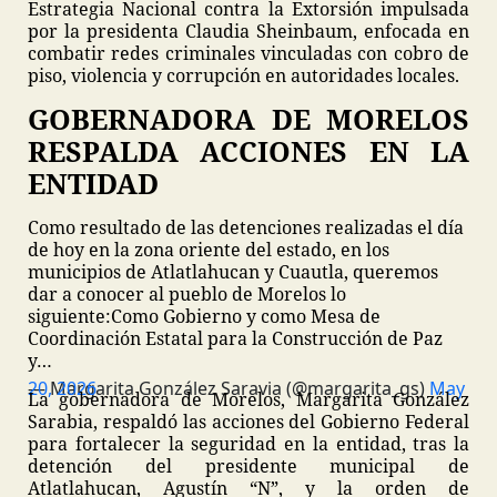
Estrategia Nacional contra la Extorsión impulsada
por la presidenta Claudia Sheinbaum, enfocada en
combatir redes criminales vinculadas con cobro de
piso, violencia y corrupción en autoridades locales.
GOBERNADORA DE MORELOS
RESPALDA ACCIONES EN LA
ENTIDAD
Como resultado de las detenciones realizadas el día
de hoy en la zona oriente del estado, en los
municipios de Atlatlahucan y Cuautla, queremos
dar a conocer al pueblo de Morelos lo
siguiente:
Como Gobierno y como Mesa de
Coordinación Estatal para la Construcción de Paz
y…
— Margarita González Saravia (@margarita_gs)
May 20, 2026
La gobernadora de Morelos, Margarita González
Sarabia, respaldó las acciones del Gobierno Federal
para fortalecer la seguridad en la entidad, tras la
detención del presidente municipal de
Atlatlahucan, Agustín “N”, y la orden de