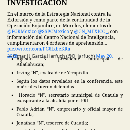
INVESTIGACIÓN
En el marco de la Estrategia Nacional contra la
Extorsión y como parte de la continuidad de la
Operación Enjambre, en Morelos, elementos de
@FGRMexico
@SSPCMexico
y
@GN_MEXICO_
, con
información del Centro Nacional de Inteligencia,
cumplimentaron
4 órdenes de aprehensión…
pic.twitter.com/PG6fxbeKRa
— Omar H Garcia Harfuch (@OHarfuch)
May 20, 2026
Agustín “N”, presidente municipal de
Atlatlahucan;
Irving “N”, exalcalde de Yecapixtla
Según los datos revelados en la conferencia, este
miércoles fueron detenidos
Horacio “N”, secretario municipal de Cuautla y
exaspirante a la alcaldía por el PRI
Pablo Adrián “N”, empresario y oficial mayor de
Cuautla;
Jonathan “N”, tesorero de Cuautla;