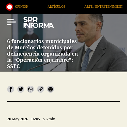
ÓN
ARTÍCULOS
ARTE / ENTRETENIMIENTO
ECON
6 funcionarios municipales
de Morelos detenidos por
delincuencia organizada en
la “Operación enjambre”:
SSPC
20 May 2026
16:05
6 min