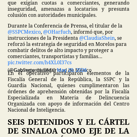
que exigían cuotas a comerciantes, generando
inseguridad, amenazas a locatarios y presunta
colusión con autoridades municipales.
Durante la Conferencia de Prensa, el titular de la
@SSPCMexico
,
@OHarfuch
, informó que, por
instrucciones de la Presidenta
@ClaudiaShein
, se
reforzó la estrategia de seguridad en Morelos para
combatir delitos de alto impacto y proteger a
comerciantes, transportistas y familias…
pic.twitter.com/h4XL0l37cs
— Gabinete de Seguridad de México (@GabSeguridadMX)
May 20, 2026
En el operativo participaron elementos de la
Fiscalía General de la República, la SSPC y la
Guardia Nacional, quienes cumplimentaron las
órdenes de aprehensión obtenidas por la Fiscalía
Especializada en Materia de Delincuencia
Organizada con apoyo de información del Centro
Nacional de Inteligencia.
SEIS DETENIDOS Y EL CÁRTEL
DE SINALOA COMO EJE DE LA