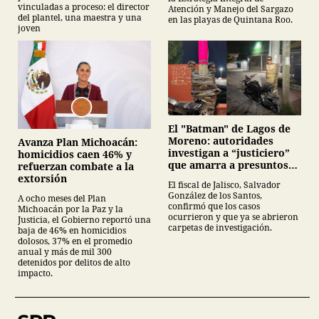
vinculadas a proceso: el director
Atención y Manejo del Sargazo
del plantel, una maestra y una
en las playas de Quintana Roo.
joven
El "Batman" de Lagos de
Moreno: autoridades
Avanza Plan Michoacán:
investigan a “justiciero”
homicidios caen 46% y
que amarra a presuntos
refuerzan combate a la
ladrones en la vía pública
extorsión
El fiscal de Jalisco, Salvador
González de los Santos,
A ocho meses del Plan
confirmó que los casos
Michoacán por la Paz y la
ocurrieron y que ya se abrieron
Justicia, el Gobierno reportó una
carpetas de investigación.
baja de 46% en homicidios
dolosos, 37% en el promedio
anual y más de mil 300
detenidos por delitos de alto
impacto.