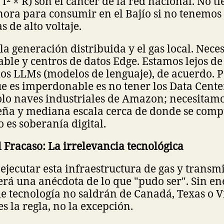
I² × R) son el cáncer de la red nacional. No t
nora para consumir en el Bajío si no tenemos
 de alto voltaje.
 la generación distribuida y el gas local. Nece
ble y centros de datos Edge. Estamos lejos de
os LLMs (modelos de lenguaje), de acuerdo. 
e es imperdonable es no tener los Data Cente
olo naves industriales de Amazon; necesitamo
eña y mediana escala cerca de donde se comp
o es soberanía digital.
el Fracaso: La irrelevancia tecnológica
 ejecutar esta infraestructura de gas y transmi
rá una anécdota de lo que "pudo ser". Sin ene
e tecnología no saldrán de Canadá, Texas o V
es la regla, no la excepción.