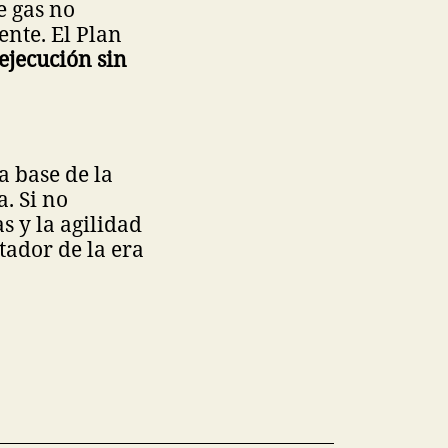
e gas no
nte. El Plan
 ejecución sin
a base de la
. Si no
s y la agilidad
tador de la era