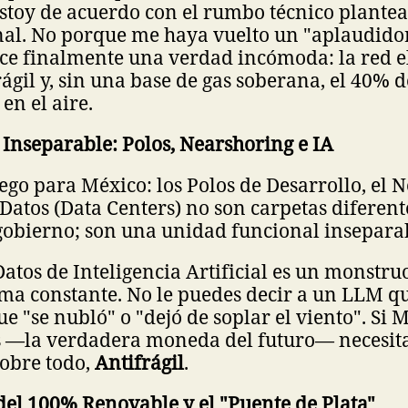
estoy de acuerdo con el rumbo técnico plante
nal. No porque me haya vuelto un "aplaudidor
ce finalmente una verdad incómoda: la red e
ágil y, sin una base de gas soberana, el 40% 
 en el aire.
 Inseparable: Polos, Nearshoring e IA
uego para México: los Polos de Desarrollo, el 
 Datos (Data Centers) no son carpetas diferent
 gobierno; son una unidad funcional insepara
atos de Inteligencia Artificial es un monstr
ma constante. No le puedes decir a un LLM qu
e "se nubló" o "dejó de soplar el viento". Si 
s —la verdadera moneda del futuro— necesit
sobre todo,
Antifrágil
.
del 100% Renovable y el "Puente de Plata"