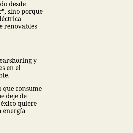
ado desde
", sino porque
léctrica
de renovables
Nearshoring y
es en el
ble.
uo que consume
e deje de
México quiere
a energía