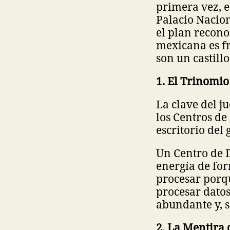
primera vez, 
Palacio Nacio
el plan recono
mexicana es fr
son un castillo
1. El Trinomio
La clave del j
los Centros de
escritorio del
Un Centro de D
energía de for
procesar porqu
procesar dato
abundante y, 
2. La Mentira 