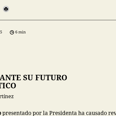
05
6 min
ANTE SU FUTURO
TICO
rtínez
o
presentado por la Presidenta ha causado rev