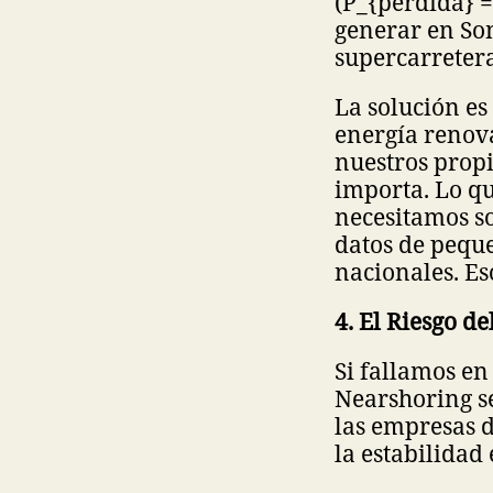
(P_{pérdida} = 
generar en So
supercarreteras
La solución es
energía renova
nuestros propi
importa. Lo qu
necesitamos s
datos de pequ
nacionales. Es
4. El Riesgo d
Si fallamos en
Nearshoring se
las empresas d
la estabilidad 