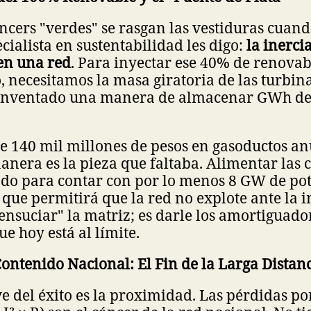
ncers "verdes" se rasgan las vestiduras cuan
cialista en sustentabilidad les digo:
la inerci
en una red
. Para inyectar ese 40% de renovab
, necesitamos la masa giratoria de las turbina
inventado una manera de almacenar GWh de
de 140 mil millones de pesos en gasoductos a
anera es la pieza que faltaba. Alimentar las 
do para contar con por lo menos 8 GW de po
o que permitirá que la red no explote ante la 
 "ensuciar" la matriz; es darle los amortiguad
e hoy está al límite.
Contenido Nacional: El Fin de la Larga Distan
ve del éxito es la proximidad. Las pérdidas p