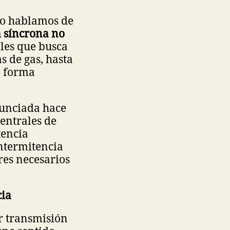
do hablamos de
a síncrona no
les que busca
s de gas, hasta
 forma
nunciada hace
centrales de
tencia
intermitencia
ores necesarios
cia
or transmisión