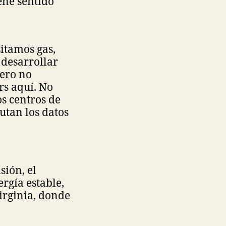
iene sentido
sitamos gas,
 desarrollar
Pero no
rs aquí. No
s centros de
utan los datos
sión, el
rgía estable,
irginia, donde