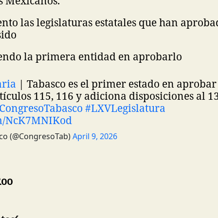
s Mexicanos.
to las legislaturas estatales que han aproba
sido
iendo la primera entidad en aprobarlo
ria
| Tabasco es el primer estado en aprobar
tículos 115, 116 y adiciona disposiciones al 1
CongresoTabasco
#LXVLegislatura
com/NcK7MNIKod
co (@CongresoTab)
April 9, 2026
Roo