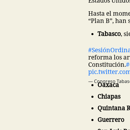
Estados Unido
Hasta el momen
“Plan B”, han 
Tabasco
, s
#SesiónOrdina
reforma los ar
Constitución.
#
pic.twitter.
— Congreso Tabas
Oaxaca
Chiapas
Quintana 
Guerrero