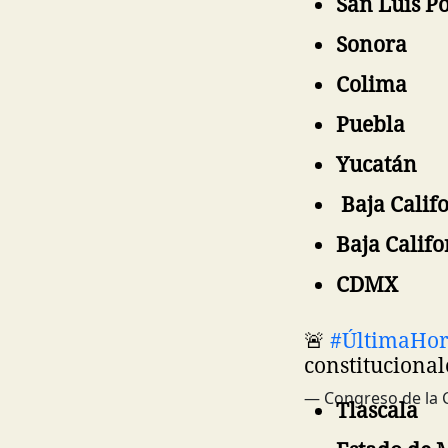
San Luis Po
Sonora
Colima
Puebla
Yucatán
Baja Calif
Baja Califo
CDMX
🚨
#ÚltimaHo
constitucional
— Congreso de la
Tlascala