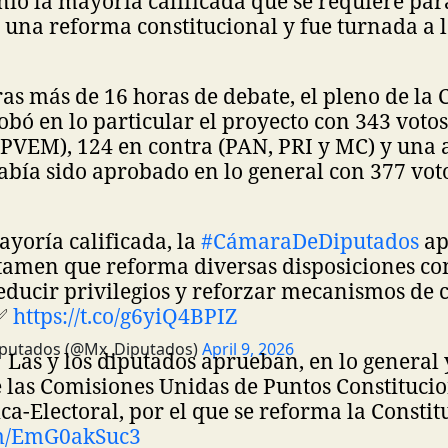
nió la mayoría calificada que se requiere par
 una reforma constitucional y fue turnada a 
 tras más de 16 horas de debate, el pleno de l
bó en lo particular el proyecto con 343 votos
PVEM), 124 en contra (PAN, PRI y MC) y una 
abía sido aprobado en lo general con 377 voto
r mayoría calificada, la
#CámaraDeDiputados
ap
ctamen que reforma diversas disposiciones co
educir privilegios y reforzar mecanismos de 
 ✅
https://t.co/g6yiQ4BPIZ
iputados (@Mx_Diputados)
April 9, 2026
 Las y los diputados aprueban, en lo general y
 las Comisiones Unidas de Puntos Constitucio
ca-Electoral, por el que se reforma la Constitu
om/EmG0akSuc3