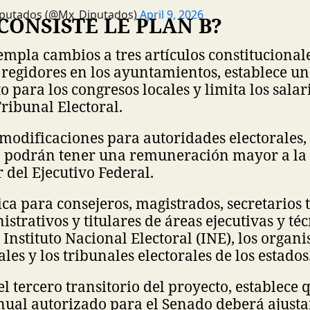
iputados (@Mx_Diputados)
April 9, 2026
CONSISTE LE PLAN B?
empla cambios a tres artículos constitucionale
regidores en los ayuntamientos, establece un
 para los congresos locales y limita los salari
Tribunal Electoral.
 modificaciones para autoridades electorales,
o podrán tener una remuneración mayor a la 
r del Ejecutivo Federal.
ica para consejeros, magistrados, secretarios t
strativos y titulares de áreas ejecutivas y téc
Instituto Nacional Electoral (INE), los organ
ales y los tribunales electorales de los estados
el tercero transitorio del proyecto, establece 
nual autorizado para el Senado deberá ajust