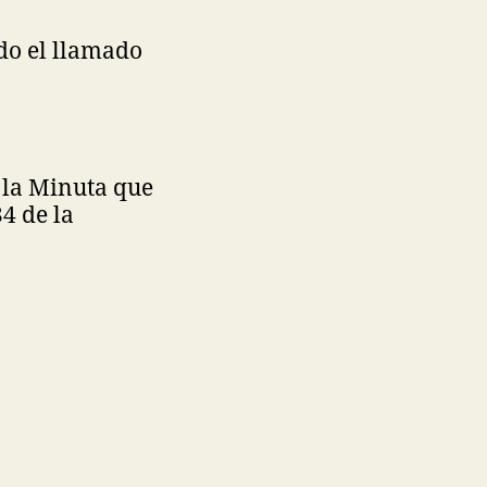
do el llamado
 la Minuta que
34 de la