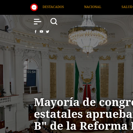
IONAL
SALUD
INTERNACIONAL
TV MIGRANTE
Mayoría de congr
estatales aprueba
B" de la Reforma 