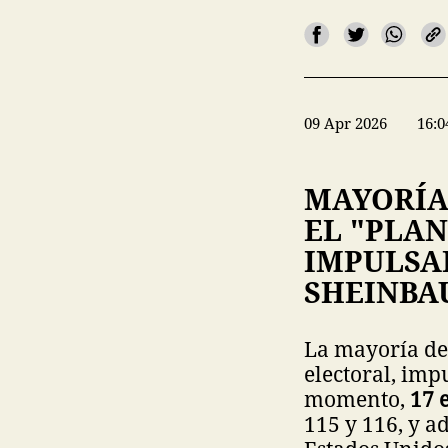
09 Apr 2026
16:0
MAYORÍA
EL "PLAN
IMPULSA
SHEINBA
La mayoría de 
electoral, imp
momento,
17 
115 y 116, y ad