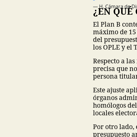
— H. Cámara de D
¿EN QUÉ 
El Plan B cont
máximo de 15 
del presupuesto
los OPLE y el 
Respecto a las
precisa que n
persona titula
Este ajuste apl
órganos admini
homólogos del 
locales elector
Por otro lado, 
presupuesto a