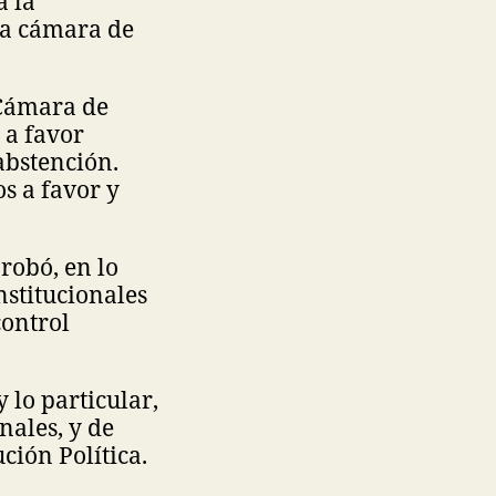
a la
la cámara de
a Cámara de
 a favor
abstención.
s a favor y
robó, en lo
nstitucionales
control
 lo particular,
nales, y de
ción Política.