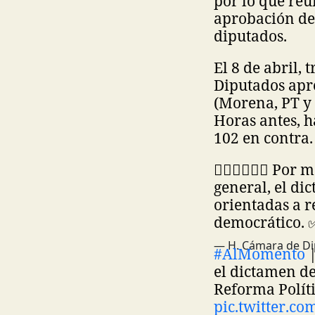
por lo que reu
aprobación de
diputados.
El 8 de abril,
Diputados apro
(Morena, PT y 
Horas antes, h
102 en contra.
🙋🏽‍♀️🙋🏽‍♂️ Po
general, el di
orientadas a r
democrático.
— H. Cámara de D
#AlMomento
|
el dictamen de
Reforma Políti
pic.twitter.c