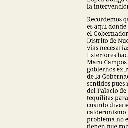
la intervenció
Recordemos q
es aquí donde 
el Gobernador
Distrito de Nu
vías necesaria
Exteriores hac
Maru Campos d
gobiernos extr
de la Goberna
sentidos pues 
del Palacio d
tequilitas par
cuando diverso
calderonismo 
problema no e
tienen que gob