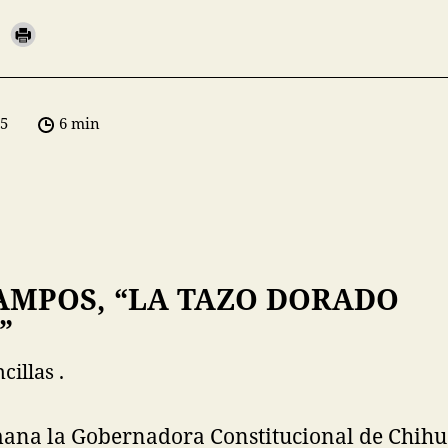
05
6 min
AMPOS, “LA TAZO DORADO
”
illas .
emana la Gobernadora Constitucional de Chih