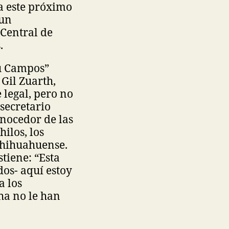
ca este próximo
 un
 Central de
.
u Campos”
Gil Zuarth,
 legal, pero no
 secretario
onocedor de las
ilos, los
Chihuahuense.
stiene: “Esta
dos- aquí estoy
a los
ha no le han