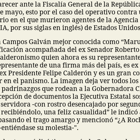
recer ante la Fiscalía General de la Repúbli
e mayo, esto por el caso del operativo contra
io en el que murieron agentes de la Agencia
IA, por sus siglas en inglés) de Estados Unidos
a Campos Galván mejor conocida como “Mar
ificación acompañada del ex Senador Roberto 
alderonismo quien ahora es su representante
epresentante de una firma más del país, es ex
 ex Presidente Felipe Calderón y es un gran c
r en el panismo. La imagen deja ver todos los h
os padrinazgos que rodean a la Gobernadora 
ecepción de documentos la Ejecutiva Estatal so
 servidora -con rostro desencajado por segun
 recibiéndolo, una feliz casualidad” le indicó 
 pasando el trago amargo y mencionó “¿A Roc
entiéndase su molestia-".