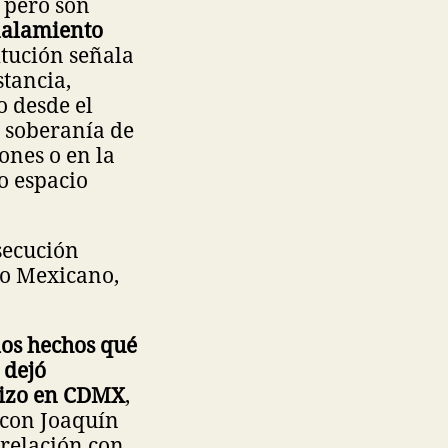
, pero son
ñalamiento
itución señala
stancia,
o desde el
y soberanía de
ones o en la
 o espacio
secución
do Mexicano,
 los hechos qué
 dejó
 hizo en CDMX
,
 con Joaquín
 relación con