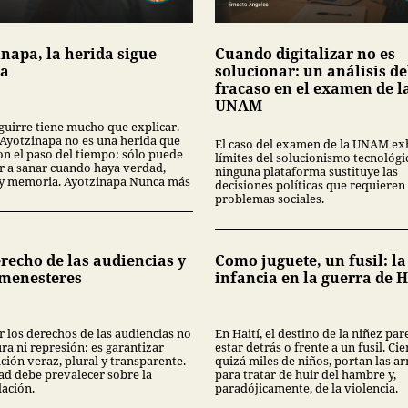
inapa, la herida sigue
Cuando digitalizar no es
ta
solucionar: un análisis de
fracaso en el examen de l
UNAM
guirre tiene mucho que explicar.
Ayotzinapa no es una herida que
El caso del examen de la UNAM ex
on el paso del tiempo: sólo puede
límites del solucionismo tecnológi
 a sanar cuando haya verdad,
ninguna plataforma sustituye las
a y memoria. Ayotzinapa Nunca más
decisiones políticas que requieren 
problemas sociales.
recho de las audiencias y
Como juguete, un fusil: la
 menesteres
infancia en la guerra de H
r los derechos de las audiencias no
En Haití, el destino de la niñez par
ra ni represión: es garantizar
estar detrás o frente a un fusil. Cie
ción veraz, plural y transparente.
quizá miles de niños, portan las a
ad debe prevalecer sobre la
para tratar de huir del hambre y,
ación.
paradójicamente, de la violencia.