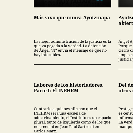
Más vivo que nunca Ayotzinapa
Ayotz
abier
La mejor administración de la justicia es la
Ángel A
que va pegada a la verdad. La detención
Porque 
de Ángel “N” envía el mensaje de que no
cierra c
hay intocables.
empezar
justici
Labores de los historiadores.
Del de
Parte I: El INEHRM
otros
Contrario a quienes afirman que el
Protege
INEHRM será una escuela de
es censu
adoctrinamiento, el Instituto es un espacio
informa
plural, tanto de izquierda como de los que
La verd
no creen ni en Jean Paul Sartre ni en
manipul
Carlos Marx.