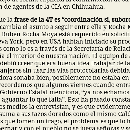
n de agentes de la CIA en Chihuahua.
ue la
frase de la 4T es “coordinación si, subo
cambia el asunto a seguir entre ella y Rocha
 Rubén Rocha Moya está requerido en solicit
eva York, pero en USA habían iniciado su proc
s como lo es a través de la Secretaría de Rela
ía el interior de nuestra nación. El equipo de
ebió creer que era buena idea trabajar de l
anjeros sin usar las vías protocolarias debida
dora sonaba bien, posiblemente no estaba en 
recordemos que algunos viernes cuando entra 
e Gobierno Estatal menciona, “ya nos echamos
a aguantar lo que falta”. Esto ha pasado cons
s medios la entrevistan, y es que evidenteme
suma a sus tazos dorados como el mismo Cald
s que tomen un trago, el problema es que lo 
ernar y con el pueblo no se juega señoras y se