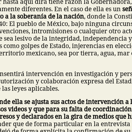
or hasta aquí dirá tiene razón la Gobernadora
mente diferentes. En el caso de ella es un
se
to a la soberanía de la nación
, donde la Const
 40: El pueblo de México, bajo ninguna circun
venciones, intromisiones o cualquier otro act
e sea lesivo de la integridad, independencia 
es como golpes de Estado, injerencias en elecci
territorio mexicano, sea por tierra, agua, mar
nsentirá intervención en investigación y per
autorización y colaboración expresa del Esta
las leyes aplicables.
nde ella se ajusta sus actos de intervención a
os videos y que para su falta de coordinación
resos y declarados en la gira de medios que
nder que de forma particular en la entrevista
ejó de forma explícita la confirmación de su