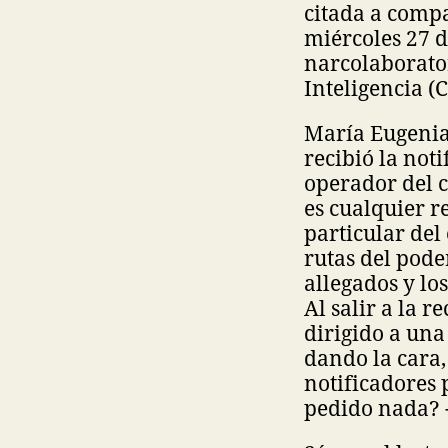
citada a compa
miércoles 27 d
narcolaborator
Inteligencia (C
María Eugeni
recibió la not
operador del c
es cualquier r
particular del
rutas del pode
allegados y l
Al salir a la r
dirigido a una
dando la cara,
notificadores
pedido nada? -