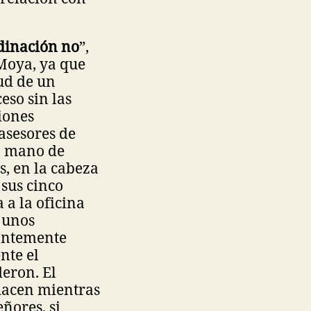
rdinación no
”,
 Moya, ya que
ud de un
eso sin las
ciones
 asesores de
a mano de
s, en la cabeza
sus cinco
a la oficina
 unos
tantemente
nte el
eron. El
hacen mientras
ñores, si