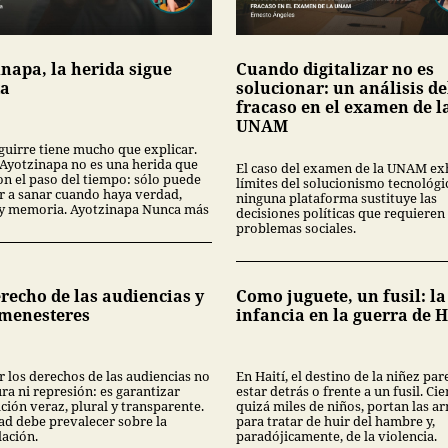
inapa, la herida sigue
Cuando digitalizar no es
ta
solucionar: un análisis de
fracaso en el examen de l
UNAM
guirre tiene mucho que explicar.
Ayotzinapa no es una herida que
El caso del examen de la UNAM ex
on el paso del tiempo: sólo puede
límites del solucionismo tecnológi
 a sanar cuando haya verdad,
ninguna plataforma sustituye las
a y memoria. Ayotzinapa Nunca más
decisiones políticas que requieren 
problemas sociales.
recho de las audiencias y
Como juguete, un fusil: la
 menesteres
infancia en la guerra de H
r los derechos de las audiencias no
En Haití, el destino de la niñez par
ra ni represión: es garantizar
estar detrás o frente a un fusil. Cie
ción veraz, plural y transparente.
quizá miles de niños, portan las a
ad debe prevalecer sobre la
para tratar de huir del hambre y,
ación.
paradójicamente, de la violencia.