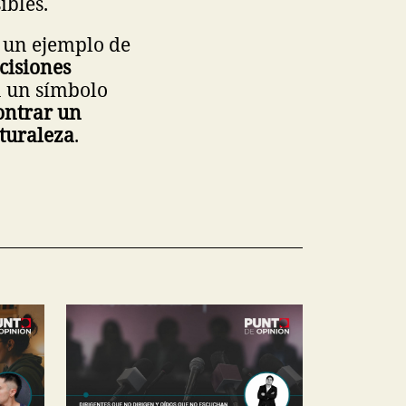
ibles.
n un ejemplo de
cisiones
a un símbolo
ontrar un
aturaleza
.