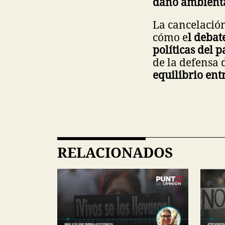
daño ambienta
La cancelación
cómo e
l debat
políticas del p
de la defensa 
equilibrio ent
RELACIONADOS