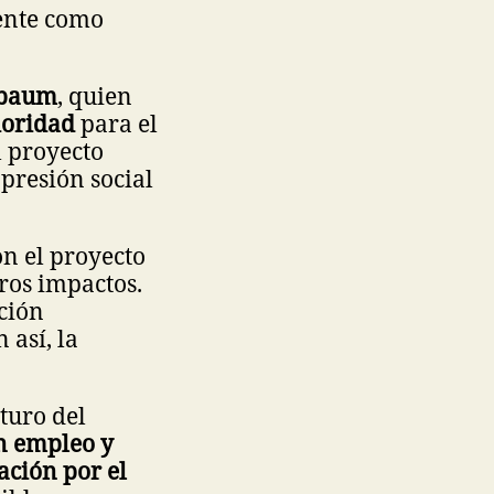
ente como
nbaum
, quien
ioridad
para el
l proyecto
presión social
n el proyecto
ros impactos.
ción
así, la
turo del
n empleo y
ación por el