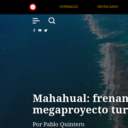
S
DESTACADOS
NACIONAL
SALUD
Mahahual: frena
megaproyecto tur
Por Pablo Quintero