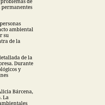
r problemas de
os permanentes
 personas
acto ambiental
r su
tra de la
etallada de la
presa. Durante
ológicos y
ones
Alicia Bárcena,
. La
 ambientales