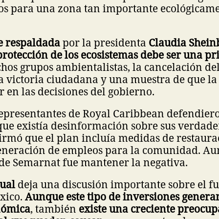
os para una zona tan importante ecológicam
ue respaldada
por la presidenta
Claudia Shei
protección de los ecosistemas debe ser una pr
hos grupos ambientalistas, la cancelación de
 victoria ciudadana y una muestra de que la 
r en las decisiones del gobierno.
representantes de Royal Caribbean defendiero
que existía desinformación sobre sus verdade
irmó que el plan incluía medidas de restaura
eneración de empleos para la comunidad. Aun 
 de Semarnat fue mantener la negativa.
ual
deja una discusión importante sobre el fu
xico.
Aunque este tipo de inversiones genera
nómica
, también
existe una creciente preocup