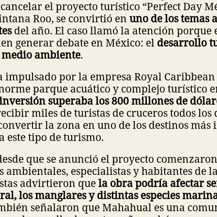
cancelar el proyecto turístico “Perfect Day M
ntana Roo, se convirtió en
uno de los temas 
tes
del año. El caso llamó la atención porque 
len generar debate en México: el
desarrollo tu
l medio ambiente
.
ra impulsado por la empresa Royal Caribbean
norme parque acuático y complejo turístico en
inversión superaba los 800 millones de dólar
cibir miles de turistas de cruceros todos los 
convertir la zona en uno de los destinos más
a este tipo de turismo.
esde que se anunció el proyecto comenzaron l
 ambientales, especialistas y habitantes de la
stas advirtieron que
la obra podría afectar s
oral, los manglares y distintas especies marin
ambién señalaron que Mahahual es una comu