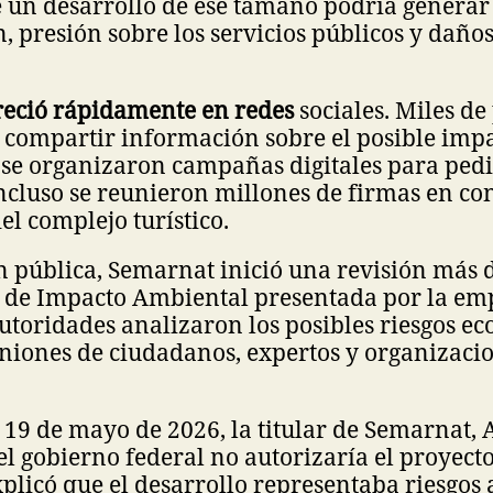
 un desarrollo de ese tamaño podría genera
 presión sobre los servicios públicos y dañ
reció rápidamente en redes
sociales. Miles de
compartir información sobre el posible imp
 se organizaron campañas digitales para pedi
ncluso se reunieron millones de firmas en con
el complejo turístico.
n pública, Semarnat inició una revisión más d
 de Impacto Ambiental presentada por la em
utoridades analizaron los posibles riesgos ec
niones de ciudadanos, expertos y organizaci
 19 de mayo de 2026, la titular de Semarnat, 
l gobierno federal no autorizaría el proyecto
plicó que el desarrollo representaba riesgos