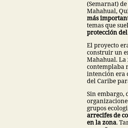
(Semarnat) de 
Mahahual, Qui
más importan
temas que sue
protección de
El proyecto e
construir un e
Mahahual. La
contemplaba re
intención era 
del Caribe par
Sin embargo, d
organizaciones
grupos ecologi
arrecifes de c
en la zona
. T