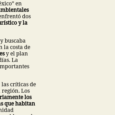
éxico” en
ambientales
enfrentó dos
rístico y la
 y buscaba
 la costa de
es
y el plan
días. La
 importantes
as críticas de
 región. Los
eriamente los
as que habitan
nidad