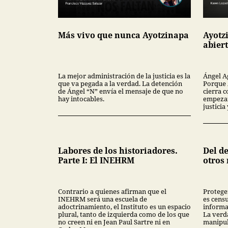
Más vivo que nunca Ayotzinapa
Ayotz
abier
La mejor administración de la justicia es la
Ángel A
que va pegada a la verdad. La detención
Porque 
de Ángel “N” envía el mensaje de que no
cierra c
hay intocables.
empezar
justici
Labores de los historiadores.
Del de
Parte I: El INEHRM
otros
Contrario a quienes afirman que el
Protege
INEHRM será una escuela de
es censu
adoctrinamiento, el Instituto es un espacio
informa
plural, tanto de izquierda como de los que
La verd
no creen ni en Jean Paul Sartre ni en
manipul