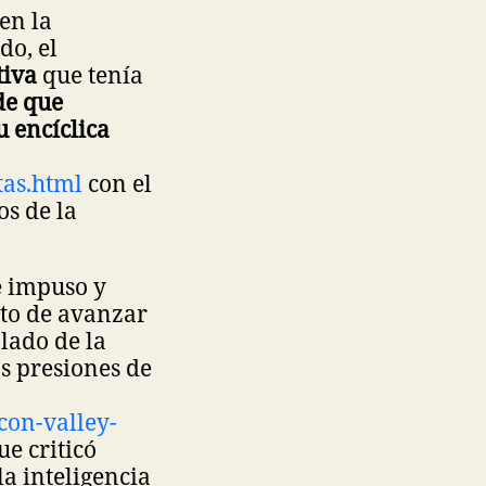
en la
do, el
tiva
que tenía
de que
 encíclica
tas.html
con el
s de la
 impuso y
xto de avanzar
lado de la
s presiones de
icon-valley-
ue criticó
a inteligencia