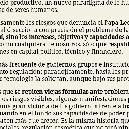
lo productivo, un nuevo paradigma de lo h
se de seres humanos.
isamente los riesgos que denuncia el Papa Le
cual disecciona con precisión el problema de l
í, sino los intereses, objetivos y capacidades a
omo cualquiera de nosotros, sólo que respal
es en capital político, técnico y financiero.
ás frecuente de gobiernos, grupos e institucio
uto regulación; paradójicamente, hasta los p
 tecnología la solicitan, aunque bajo sus pro
s que
se repiten viejas fórmulas ante proble
os riesgos visibles, algunas manifestaciones
una gran victoria de los gobiernos frente a lo
 cuando en el fondo sus capacidades de pode
hacen más que crecer. Es la misma historia qu
sociales: regulación cosmética que no tocó ni