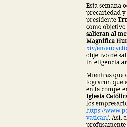
Esta semana oc
precariedad y 
presidente
Tr
como objetivo
salieran al m
Magnifica Hu
xiv/en/encycl
objetivo de sa
inteligencia art
Mientras que 
lograron que e
en la competen
Iglesia Católi
los empresario
https://www.po
vatican/
. Así,
profusamente 