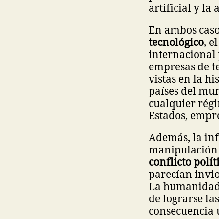
artificial y l
En ambos caso
tecnológico
, e
internacional 
empresas de t
vistas en la hi
países del mu
cualquier régi
Estados, empre
Además, la inf
manipulación 
conflicto polít
parecían invio
La humanidad 
de lograrse las
consecuencia