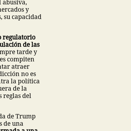
 abusiva,
 mercados y
s, su capacidad
 regulatorio
ulación de las
empre tarde y
nes compiten
ntar atraer
dicción no es
tra la política
uera de la
s reglas del
ada de Trump
s de una
ormada a una