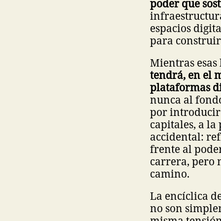
poder que sost
infraestructur
espacios digit
para construi
Mientras esas
tendrá, en el 
plataformas di
nunca al fond
por introducir
capitales, a l
accidental: ref
frente al pode
carrera, pero n
camino.
La encíclica d
no son simple
misma tensión 