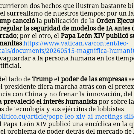
urrieron dos hechos que ilustran bastante bi
el surrealismo de nuestros tiempos: por un la
ump canceló
la publicación de la
Orden Ejecu
regular la seguridad de modelos de IA antes 
ercado
; por el otro, el
Papa León XIV publicó su
manitas
https://www.vatican.va/content/leo-
icals/documents/20260515-magnifica-humani
lvaguardar a la persona humana en los tiempo
ificial.
del lado de
Trump
el
poder de las empresas
se
l presidente diera marcha atrás con el prete
cia con China y no frenar la innovación, del 
ca prevaleció el interés humanista
por sobre la
s de tecnología y sus ejércitos de lobbistas
litico.eu/article/pope-leo-xiv-ai-meetings-sil
 el Papa León XIV publicó una encíclica en la q
el problema de poder detrás del mercado de l