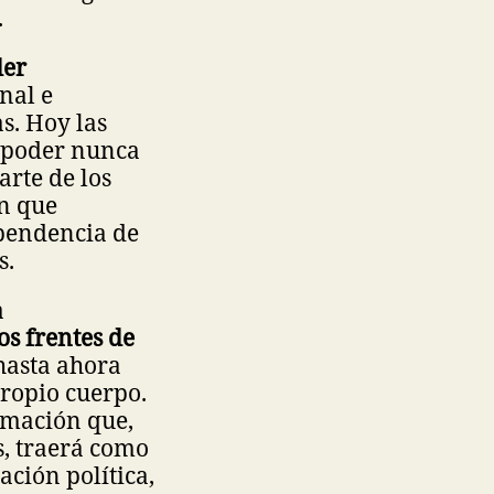
.
der
onal e
s. Hoy las
e poder nunca
arte de los
ón que
ependencia de
s.
a
s frentes de
hasta ahora
propio cuerpo.
rmación que,
as, traerá como
ación política,