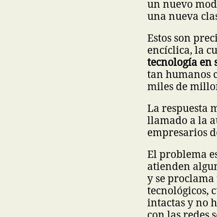
un nuevo mode
una nueva cla
Estos son prec
encíclica, la 
tecnología en s
tan humanos c
miles de millon
La respuesta m
llamado a la a
empresarios de
El problema e
atienden algun
y se proclama 
tecnológicos,
intactas y no 
con las redes 