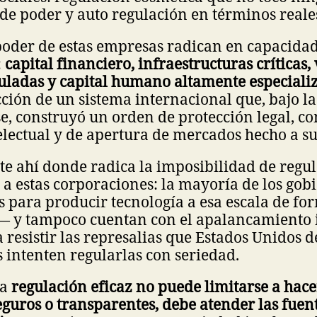
 de poder y auto regulación en términos reale
poder de estas empresas radican en capacida
:
capital financiero, infraestructuras críticas,
uladas y capital humano altamente especiali
ción de un sistema internacional que, bajo 
, construyó un orden de protección legal, co
electual y de apertura de mercados hecho a s
e ahí donde radica la imposibilidad de regu
a estas corporaciones: la mayoría de los gob
s para producir tecnología a esa escala de f
 y tampoco cuentan con el apalancamiento 
a resistir las represalias que Estados Unidos d
 intenten regularlas con seriedad.
la
regulación eficaz no puede limitarse a hace
eguros o transparentes, debe atender las fue