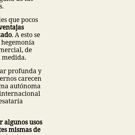
s.
des que pocos
 ventajas
zado
. A esto se
la hegemonía
mercial, de
u medida.
lar profunda y
iernos carecen
orma autónoma
internacional
esataría
r algunos usos
ntes mismas de