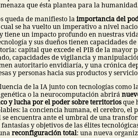
a amenaza que ésta plantea para la humanidad
s queda de manifiesto la
importancia del po
l cual se ha vuelto un imperativo a nivel naci
y tiene un impacto profundo en nuestras vida
ecnología y sus dueños tienen capacidades d
storia: capital que excede el PIB de la mayor p
ndo, capacidades de vigilancia y manipulaci
men autoritario envidiaría, y una crónica d
sas y personas hacia sus productos y servicio
luencia de la IA junto con tecnologías como l
genética o la neurocomputación abrirá
nuevo
ico y lucha por el poder sobre territorios
que 
lables: la conciencia humana, el cerebro, el 
se encuentra ante el umbral de una transfo
 fantasías y objetivos de las élites tecnológic
 una
reconfiguración total
: una nueva organiz