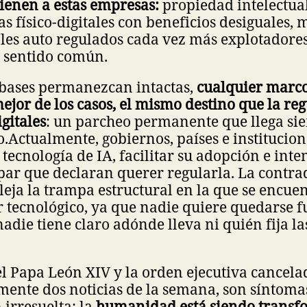
ienen a estas empresas:
propiedad intelectual
as físico-digitales con beneficios desiguales,
ales auto regulados cada vez más explotadore
r sentido común.
 bases permanezcan intactas,
cualquier marco
mejor de los casos, el mismo destino que la reg
gitales
: un parcheo permanente que llega si
o.
Actualmente, gobiernos, países e institucio
 tecnología de IA, facilitar su adopción e inte
a par que declaran querer regularla. La contra
leja la trampa estructural en la que se encuen
r tecnológico, ya que nadie quiere quedarse f
adie tiene claro adónde lleva ni quién fija la
el Papa León XIV y la orden ejecutiva cancel
mente dos noticias de la semana, son síntoma
irresuelta: la
humanidad está siendo transf