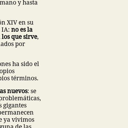
umano y hasta
ón XIV en su
a IA:
no es la
 los que sirve
,
dados por
nes ha sido el
ropios
pios términos.
mas nuevos
: se
 problemáticas,
s gigantes
r permanecen
e ya vivimos
nguna de las