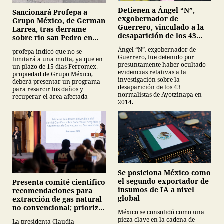
Detienen a Ángel “N”,
Sancionará Profepa a
exgobernador de
Grupo México, de German
Guerrero, vinculado a la
Larrea, tras derrame
desaparición de los 43
sobre rio san Pedro en
normalistas de
Sonora
Ángel “N”, exgobernador de
profepa indicó que no se
Ayotzinapa
Guerrero, fue detenido por
limitará a una multa, ya que en
presuntamente haber ocultado
un plazo de 15 días Ferromex,
evidencias relativas a la
propiedad de Grupo México,
investigación sobre la
deberá presentar un programa
desaparición de los 43
para resarcir los daños y
normalistas de Ayotzinapa en
recuperar el área afectada
2014.
Se posiciona México como
el segundo exportador de
Presenta comité científico
insumos de IA a nivel
recomendaciones para
global
extracción de gas natural
no convencional; prioriza
México se consolidó como una
energías renovables y
pieza clave en la cadena de
La presidenta Claudia