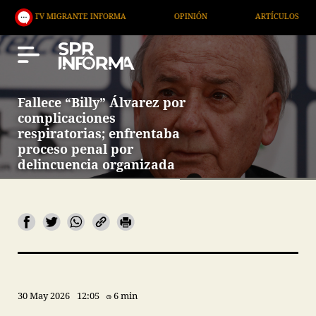
MIGRANTE INFORMA
OPINIÓN
ARTÍCULOS
ARTE
Fallece “Billy” Álvarez por
complicaciones
respiratorias; enfrentaba
proceso penal por
delincuencia organizada
30 May 2026
12:05
6 min