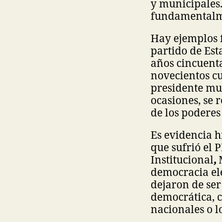
y municipales.
fundamentalme
Hay ejemplos f
partido de Es
años cincuenta
novecientos cu
presidente mun
ocasiones, se 
de los poderes 
Es evidencia h
que sufrió el 
Institucional
,
M
democracia ele
dejaron de se
democrática, 
nacionales o l