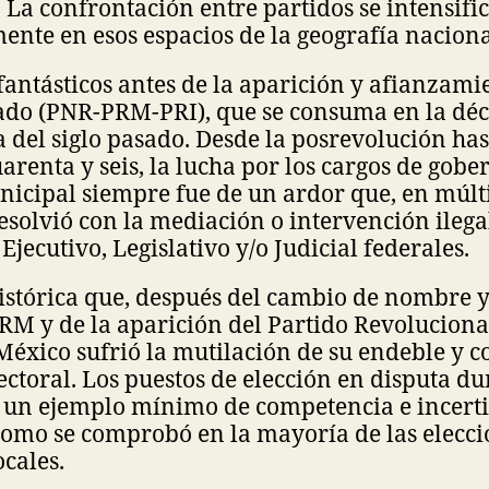
 La confrontación entre partidos se intensifi
nte en esos espacios de la geografía naciona
antásticos antes de la aparición y afianzami
tado (PNR-PRM-PRI), que se consuma en la déc
 del siglo pasado. Desde la posrevolución has
arenta y seis, la lucha por los cargos de gobe
icipal siempre fue de un ardor que, en múlt
resolvió con la mediación o intervención ilega
Ejecutivo, Legislativo y/o Judicial federales.
istórica que, después del cambio de nombre y
PRM y de la aparición del Partido Revoluciona
éxico sufrió la mutilación de su endeble y 
ctoral. Los puestos de elección en disputa d
r un ejemplo mínimo de competencia e incer
como se comprobó en la mayoría de las elecci
ocales.