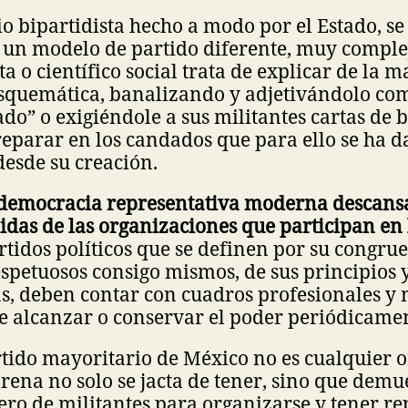
o bipartidista hecho a modo por el Estado, se
 un modelo de partido diferente, muy complej
ta o científico social trata de explicar de la
esquemática, banalizando y adjetivándolo co
ado” o exigiéndole a sus militantes cartas de
reparar en los candados que para ello se ha d
esde su creación.
democracia representativa moderna descansa
lidas de las organizaciones que participan en 
rtidos políticos que se definen por su congru
espetuosos consigo mismos, de sus principios
, deben contar con cuadros profesionales y 
e alcanzar o conservar el poder periódicamen
rtido mayoritario de México no es cualquier
rena no solo se jacta de tener, sino que demu
ro de militantes para organizarse y tener re