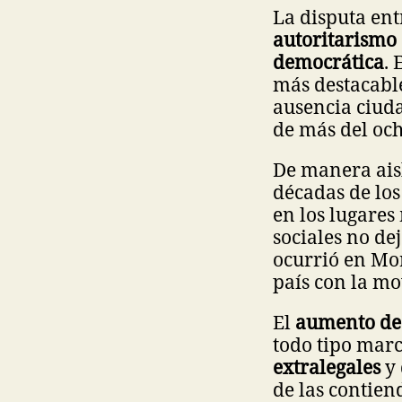
La disputa ent
autoritarismo 
democrática
.
más destacable
ausencia ciuda
de más del och
De manera aisl
décadas de los
en los lugares
sociales no de
ocurrió en Mor
país con la m
El
aumento de 
todo tipo mar
extralegales
y 
de las contiend