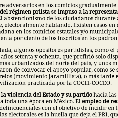
re adversarios en los comicios gradualmente 
del régimen priista se impuso a la represent
 El abstencionismo de los ciudadanos durante 
, electoralmente hablando. Existen casos en
dana en los comicios estatales y/o municipale
enta por ciento de los inscritos en los padron
ada, algunos opositores partidistas, como el
 años setenta y ochenta, que prefirió solo dis
 más urbanizados del norte del país, y unos 
jaron de convocar el apoyo popular, como se 
elos (movimiento jaramillista), o más tarde e
ovilización practicada por la COCEI-COCEO.
la violencia del Estado y su partido
hacia las
ca toda una época en México. El
empleo de re
delincuenciales con el objetivo de incidir en 
as electorales es la huella que deja el PRI, qu