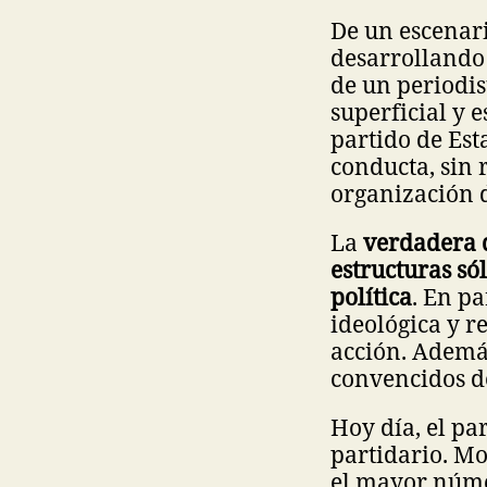
De un escenari
desarrollando
de un periodis
superficial y 
partido de Est
conducta, sin 
organización d
La
verdadera 
estructuras só
política
. En pa
ideológica y r
acción. Además
convencidos d
Hoy día, el pa
partidario. Mo
el mayor núme