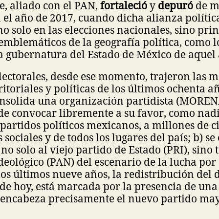
, aliado con el PAN,
fortaleció
y
depuró
de m
 el año de 2017, cuando dicha alianza políti
 solo en las elecciones nacionales, sino pri
s emblemáticos de la geografía política, como l
a gubernatura del Estado de México de aquel
lectorales, desde ese momento, trajeron las 
toriales y políticas de los últimos ochenta añ
onsolida una organización partidista (MORENA
de convocar libremente a su favor, como nadi
s partidos políticos mexicanos, a millones de 
s sociales y de todos los lugares del país; b) s
o solo al viejo partido de Estado (PRI), sino
deológico (PAN) del escenario de la lucha por
 los últimos nueve años, la redistribución del
 de hoy, está marcada por la presencia de una
 encabeza precisamente el nuevo partido may