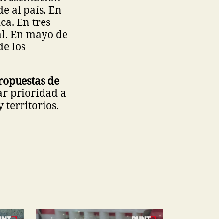
de al país. En
ca. En tres
al. En mayo de
de los
propuestas de
ar prioridad a
 territorios.