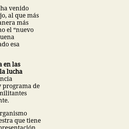
 ha venido
o, al que más
 manera más
mo el “nuevo
 buena
ado esa
 en las
la lucha
encia
 y programa de
militantes
te.
 organismo
estra que tiene
presentación