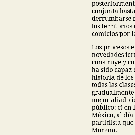
posteriormente
conjunta hasta
derrumbarse no
los territorio
comicios por l
Los procesos e
novedades terri
construye y c
ha sido capaz 
historia de lo
todas las clase
gradualmente n
mejor aliado i
público; c) en
México, al día
partidista que
Morena.