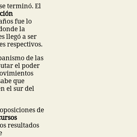
se terminó. El
ación
años fue lo
 donde la
s llegó a ser
es respectivos.
 panismo de las
putar el poder
movimientos
sabe que
n el sur del
 oposiciones de
cursos
los resultados
e