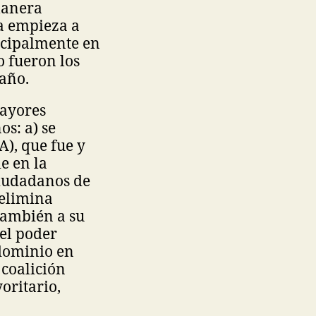
anera
ca empieza a
ncipalmente en
o fueron los
 año.
mayores
os: a) se
), que fue y
e en la
ciudadanos de
e elimina
 también a su
 el poder
 dominio en
 coalición
oritario,