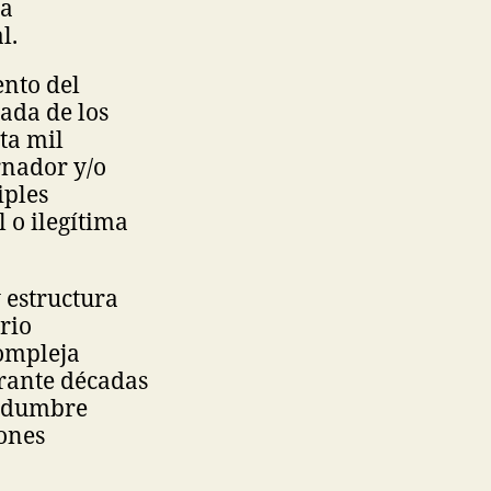
ca
l.
ento del
ada de los
ta mil
rnador y/o
iples
l o ilegítima
 estructura
rio
compleja
urante décadas
tidumbre
ones