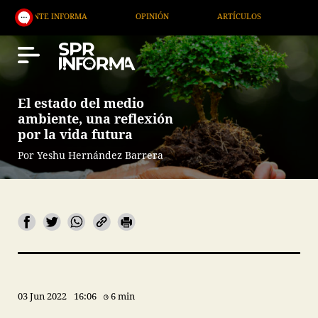
FORMA
OPINIÓN
ARTÍCULOS
ARTE / ENTRETEN
El estado del medio
ambiente, una reflexión
por la vida futura
Por Yeshu Hernández Barrera
03 Jun 2022
16:06
6 min