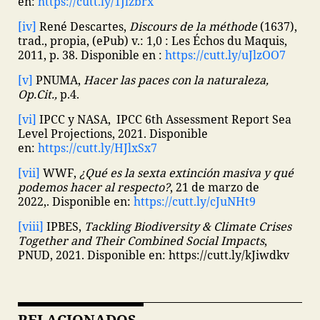
en:
https://cutt.ly/1Jlzbrx
[iv]
René Descartes,
Discours de la méthode
(1637),
trad., propia, (ePub) v.: 1,0 : Les Échos du Maquis,
2011, p. 38. Disponible en :
https://cutt.ly/uJlzOO7
[v]
PNUMA,
Hacer las paces con la naturaleza,
Op.Cit.,
p.4.
[vi]
IPCC y NASA, IPCC 6th Assessment Report Sea
Level Projections, 2021. Disponible
en:
https://cutt.ly/HJlxSx7
[vii]
WWF,
¿Qué es la sexta extinción masiva y qué
podemos hacer al respecto?
, 21 de marzo de
2022,. Disponible en:
https://cutt.ly/cJuNHt9
[viii]
IPBES,
Tackling Biodiversity & Climate Crises
Together and Their Combined Social Impacts
,
PNUD, 2021. Disponible en: https://cutt.ly/kJiwdkv
RELACIONADOS