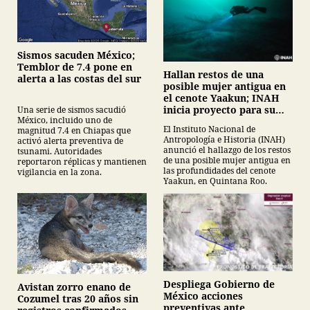
Sismos sacuden México;
Temblor de 7.4 pone en
Hallan restos de una
alerta a las costas del sur
posible mujer antigua en
el cenote Yaakun; INAH
inicia proyecto para su
Una serie de sismos sacudió
México, incluido uno de
protección
El Instituto Nacional de
magnitud 7.4 en Chiapas que
Antropología e Historia (INAH)
activó alerta preventiva de
anunció el hallazgo de los restos
tsunami. Autoridades
de una posible mujer antigua en
reportaron réplicas y mantienen
las profundidades del cenote
vigilancia en la zona.
Yaakun, en Quintana Roo.
Despliega Gobierno de
Avistan zorro enano de
México acciones
Cozumel tras 20 años sin
preventivas ante