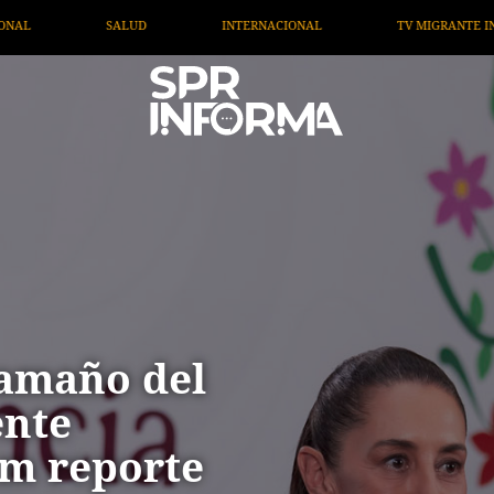
IONAL
TV MIGRANTE INFORMA
OPINIÓN
ARTÍC
tamaño del
ente
m reporte