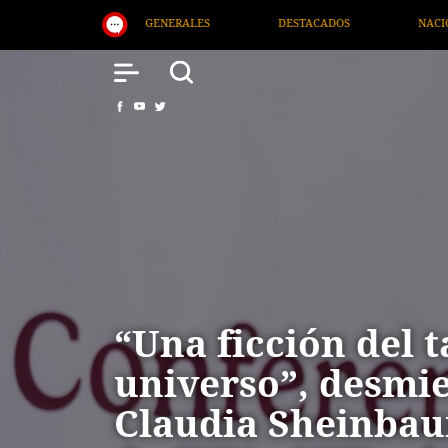
DESTACADOS
NACIONAL
SALUD
INTERNAC
“Una ficción del 
universo”, desmi
Claudia Sheinbau