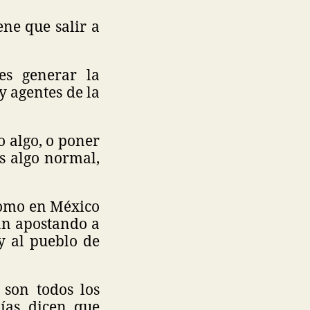
ne que salir a
es generar la
y agentes de la
o algo, o poner
s algo normal,
como en México
án apostando a
y al pueblo de
 son todos los
días dicen que