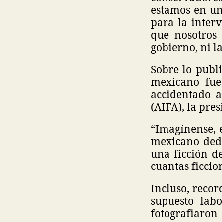
estamos en un
para la inter
que nosotros
gobierno, ni l
Sobre lo publ
mexicano fue
accidentado a
(AIFA), la pres
“Imagínense, 
mexicano dedi
una ficción d
cuantas ficcio
Incluso, recor
supuesto lab
fotografiaron