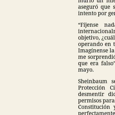
murió un mie
aseguró que s
intento por ge
“Fíjense n
internacional
objetivo, ¿cuá
operando en t
Imagínense la
me sorprendió 
que era falso
mayo.
Sheinbaum se
Protección 
desmentir di
permisos para 
Constitución
perfectamente