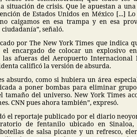
a situación de crisis. Que le apuestan a una
vención de Estados Unidos en México [...] Lo
 no caigamos en esa trampa y en esa provo
a ciudadanía”, señaló.
icado por The New York Times que indica q
 el encargado de colocar un explosivo en
 las afueras del Aeropuerto Internacional 
identa calificó la versión de absurda.
es absurdo, como si hubiera un área especia
cada a poner bombas para eliminar grupos 
el tamaño del universo. New York Times a
nes. CNN pues ahora también”, expresó.
dó el reportaje publicado por el diario neoy
oratorio de fentanilo ubicado en Sinaloa,
 botellas de salsa picante y un refresco, el