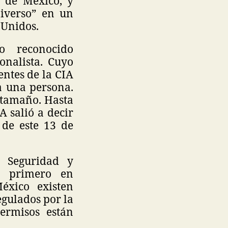
 de México, y
niverso” en un
 Unidos.
 reconocido
onalista. Cuyo
entes de la CIA
a una persona.
 tamaño. Hasta
A salió a decir
 de este 13 de
e Seguridad y
l primero en
éxico existen
egulados por la
ermisos están