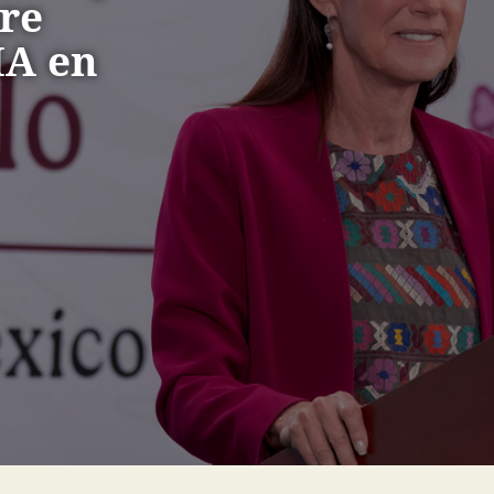
re
IA en