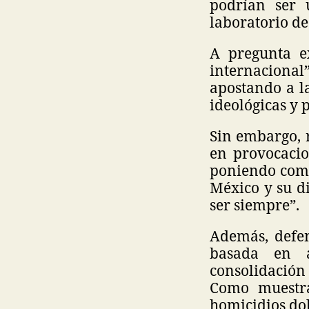
podrían ser 
laboratorio de
A pregunta e
internacional
apostando a l
ideológicas y p
Sin embargo, r
en provocacio
poniendo como 
México y su d
ser siempre”.
Además, defen
basada en at
consolidación
Como muestra
homicidios dol