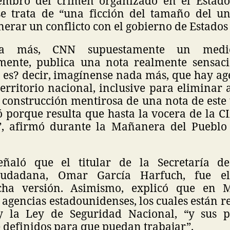
mbro del crimen organizado en el Estado
e trata de “una ficción del tamaño del u
nerar un conflicto con el gobierno de Estados
ada más, CNN supuestamente un medio
mente, publica una nota realmente sensaci
l es? decir, imagínense nada más, que hay ag
erritorio nacional, inclusive para eliminar 
 construcción mentirosa de una nota de este
porque resulta que hasta la vocera de la CI
”, afirmó durante la Mañanera del Pueblo
ñaló que el titular de la Secretaría d
Ciudadana, Omar García Harfuch, fue e
cha versión. Asimismo, explicó que en M
agencias estadounidenses, los cuales están r
 y la Ley de Seguridad Nacional, “y sus p
 definidos para que puedan trabajar”.