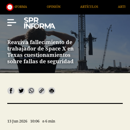
RMA
OPINIÓN
ARTÍCULOS
ARTE / ENTRETENIM
Reaviva fallecimiento de
trabajador de Space X en
Texas cuestionamientos
sobre fallas de seguridad
13 Jun 2026
10:06
6 min