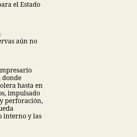
ara el Estado
a
ervas aún no
e
 empresario
, donde
olera hasta en
ños, impulsado
y perforación,
pueda
 interno y las