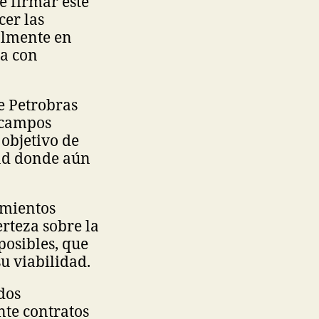
 firmar este
cer las
almente en
ta con
e Petrobras
 campos
objetivo de
dad donde aún
imientos
erteza sobre la
posibles, que
u viabilidad.
dos
te contratos