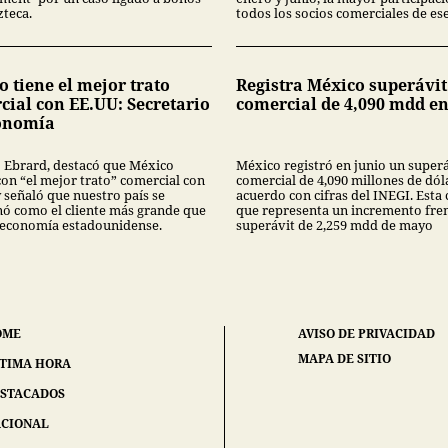
zteca.
todos los socios comerciales de ese
 tiene el mejor trato
Registra México superávit
cial con EE.UU: Secretario
comercial de 4,090 mdd en
onomía
 Ebrard, destacó que México
México registró en junio un super
con “el mejor trato” comercial con
comercial de 4,090 millones de dól
 señaló que nuestro país se
acuerdo con cifras del INEGI. Esta 
nó como el cliente más grande que
que representa un incremento fren
a economía estadounidense.
superávit de 2,259 mdd de mayo
OME
AVISO DE PRIVACIDAD
MAPA DE SITIO
TIMA HORA
STACADOS
CIONAL