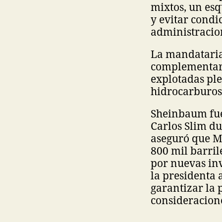
mixtos, un es
y evitar condi
administracion
La mandataria
complementar 
explotadas ple
hidrocarburos
Sheinbaum fue
Carlos Slim d
aseguró que M
800 mil barril
por nuevas inv
la presidenta
garantizar la 
consideracion