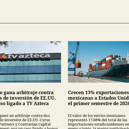
o gana arbitraje contra
Crecen 13% exportaciones
s de inversión de EE.UU.
mexicanas a Estados Unid
so ligado a TV Azteca
el primer semestre de 202
ganó un arbitraje contra dos
El valor de los envíos mexicanos
de inversión de EE.UU -Cyrus
representó 17.08% del total de las
Partners y Contrarian Capital
importaciones estadounidenses en
ent- por un caso ligado a bonos
enero y junio, la mayor participac