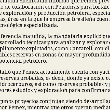
 Claudia Sheinbaum informó que Pemex prevé
 de colaboración con Petrobras para fortale
e exploración y producción petrolera, especi
s, área en la que la empresa brasileña cuen
cnológica especializada.
nferencia matutina, la mandataria explicó qu
sarrollado técnicas para analizar y explorar
liamente explotados, como Cantarell, con el 
osibles reservas en zonas de mayor profundi
potencial petrolero.
alló que Pemex actualmente cuenta con yac
eservas probadas, es decir, donde ya existe c
idrocarburos, así como reservas probables y 
res estudios y exploración para confirmar s
lgunos proyectos continúan siendo desarrolla
por Pemex, mientras que otros operan median