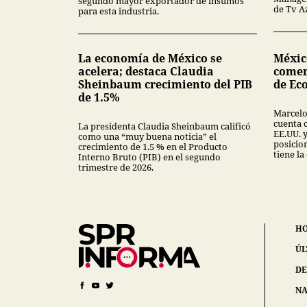
segundo mayor exportador de insumos
de Tv A
para esta industria.
La economía de México se
México
acelera; destaca Claudia
comer
Sheinbaum crecimiento del PIB
de Ec
de 1.5%
Marcelo
cuenta 
La presidenta Claudia Sheinbaum calificó
EE.UU. y
como una “muy buena noticia” el
posicio
crecimiento de 1.5 % en el Producto
tiene l
Interno Bruto (PIB) en el segundo
trimestre de 2026.
H
ÚL
DE
NA