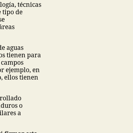
ogía, técnicas
 tipo de
se
áreas
de aguas
os tienen para
n campos
or ejemplo, en
 ellos tienen
rollado
duros o
lares a