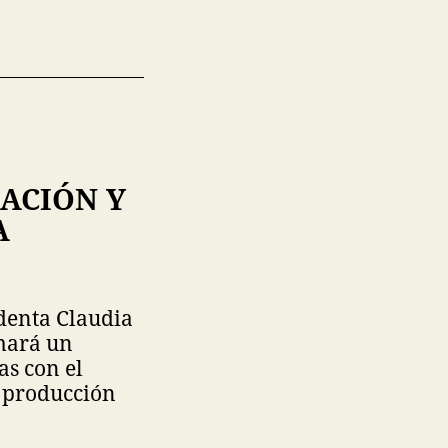
ACIÓN Y
A
identa Claudia
mará un
as con el
y producción