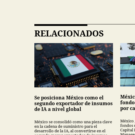
RELACIONADOS
Méxic
Se posiciona México como el
fondo
segundo exportador de insumos
por ca
de IA a nivel global
México 
México se consolidó como una pieza clave
fondos 
en la cadena de suministro para el
Capital 
desarrollo de la IA, al convertirse en el
Managem