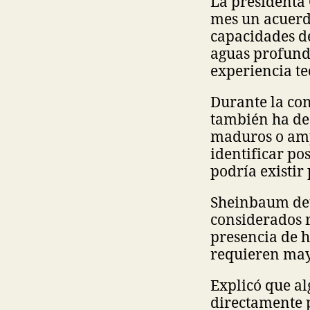
La presidenta
mes un acuerdo
capacidades d
aguas profunda
experiencia te
Durante la co
también ha de
maduros o amp
identificar p
podría existir 
Sheinbaum det
considerados r
presencia de h
requieren mayo
Explicó que a
directamente 