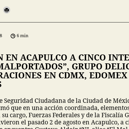
8
6 min
N EN ACAPULCO A CINCO INT
 MALPORTADOS”, GRUPO DELI
RACIONES EN CDMX, EDOMEX
S
de Seguridad Ciudadana de la Ciudad de Méxi
rmó que en una acción coordinada, elementos
su cargo, Fuerzas Federales y de la Fiscalía 
vieron el pasado 2 de agosto en Acapulco, a c