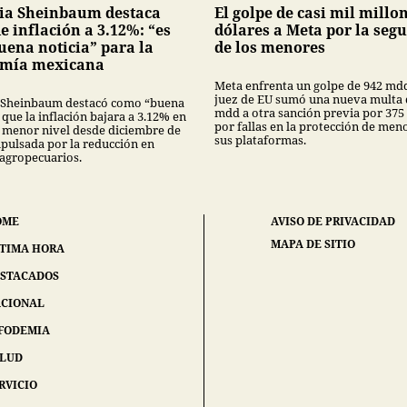
ia Sheinbaum destaca
El golpe de casi mil millo
e inflación a 3.12%: “es
dólares a Meta por la seg
uena noticia” para la
de los menores
mía mexicana
Meta enfrenta un golpe de 942 md
juez de EU sumó una nueva multa 
 Sheinbaum destacó como “buena
mdd a otra sanción previa por 375
 que la inflación bajara a 3.12% en
por fallas en la protección de men
su menor nivel desde diciembre de
sus plataformas.
mpulsada por la reducción en
 agropecuarios.
OME
AVISO DE PRIVACIDAD
MAPA DE SITIO
TIMA HORA
STACADOS
CIONAL
FODEMIA
ALUD
RVICIO