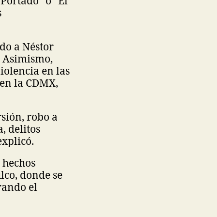
 Portado” o “El
s
ido a Néstor
l. Asimismo,
iolencia en las
 en la CDMX,
rsión, robo a
, delitos
explicó.
s hechos
ulco, donde se
rando el