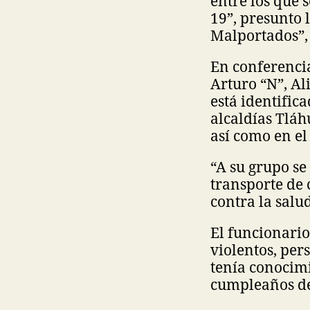
entre los que 
19”, presunto 
Malportados”, 
En conferencia
Arturo “N”, Al
está identific
alcaldías Tláh
así como en el
“A su grupo se 
transporte de 
contra la salud
El funcionario
violentos, per
tenía conocim
cumpleaños de