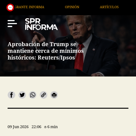
GRANTE INFORMA
OPINIÓN
ARTÍCULOS
ARTE /
Aprobación de Trump se
mantiene cerca de mínimos
históricos: Reuters/Ipsos
09 Jun 2026
22:06
6 min