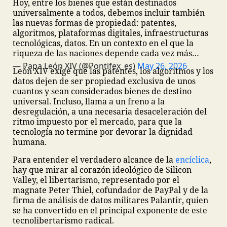
Hoy, entre los bienes que están destinados
universalmente a todos, debemos incluir también
las nuevas formas de propiedad: patentes,
algoritmos, plataformas digitales, infraestructuras
tecnológicas, datos. En un contexto en el que la
riqueza de las naciones depende cada vez más…
— Papa León XIV (@Pontifex_es)
May 26, 2026
León XIV exige que las patentes, los algoritmos y los
datos dejen de ser propiedad exclusiva de unos
cuantos y sean considerados bienes de destino
universal. Incluso, llama a un freno a la
desregulación, a una necesaria desaceleración del
ritmo impuesto por el mercado, para que la
tecnología no termine por devorar la dignidad
humana.
Para entender el verdadero alcance de la
encíclica
,
hay que mirar al corazón ideológico de Silicon
Valley, el libertarismo, representado por el
magnate Peter Thiel, cofundador de PayPal y de la
firma de análisis de datos militares Palantir, quien
se ha convertido en el principal exponente de este
tecnolibertarismo radical.