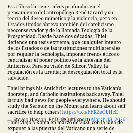
Esta filosofía tiene raíces profundas en el
pensamiento del antropólogo René Girard y su
teoría del deseo mimético y la violencia, pero en
Estados Unidos abreva también del catolicismo
neoconservador y de la llamada Teología de la
Prosperidad. Desde hace dos décadas, Thiel
defiende una tesis extrema, que cualquier intento
de los Estados o de las instituciones multilaterales
por regular la tecnología, imponer frenos éticos o
centralizar el poder político es la antesala del
Anticristo. Para su visión de Silicon Valley, la
regulación es la tiranía; la desregulación total es la
salvación.
Thiel brings his Antichrist lectures to the Vatican’s
doorstep, and Catholic institutions back away.
Thiel
is truly bad news for people everywhere. He should
study the Sermon on the Mount and learn about self
sacrifice to help others!
https://t.co/hhRZeObHcE
— Steven Hassan, PhD (@CultExpert)
March 13, 2026
Thiel viajó a Roma en marzo de 2026 con la idea de
exponer a las puertas del Vaticano una serie de