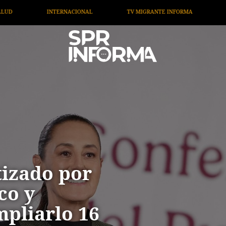
IGRANTE INFORMA
OPINIÓN
ARTÍCULOS
ARTE 
tizado por
co y
pliarlo 16