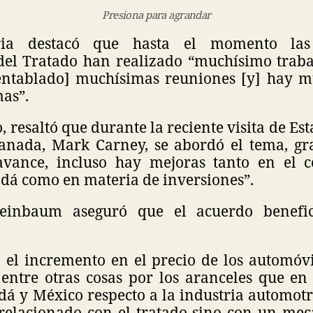
Presiona para agrandar
ia destacó que hasta el momento las 
del Tratado han realizado “muchísimo trab
entablado] muchísimas reuniones [y] hay 
mas”.
o, resaltó que durante la reciente visita de Es
anada, Mark Carney, se abordó el tema, gra
vance, incluso hay mejoras tanto en el c
dá como en materia de inversiones”.
einbaum aseguró que el acuerdo benefic
 el incremento en el precio de los automóvi
entre otras cosas por los aranceles que e
á y México respecto a la industria automotri
relacionado con el tratado sino con un me