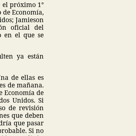
 el próximo 1°
io de Economía,
idos; Jamieson
ón oficial del
o en el que se
lten ya están
na de ellas es
tes de mañana.
 de Economía de
dos Unidos. Si
so de revisión
ones que deben
dría que pasar
probable. Si no