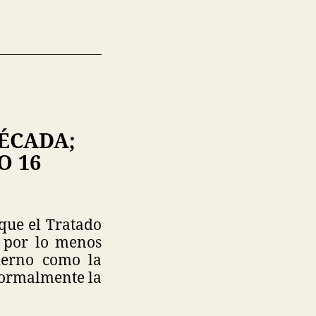
ÉCADA;
O 16
que el Tratado
o por lo menos
ierno como la
formalmente la