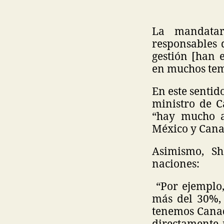
La mandatar
responsables 
gestión [han 
en muchos te
En este sentid
ministro de C
“hay mucho a
México y Cana
Asimismo, Sh
naciones:
“Por ejemplo,
más del 30%, 
tenemos Canad
directamente 