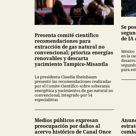
Se po
segun
Presenta comité científico
de IA 
recomendaciones para
extracción de gas natural no
México 
convencional; prioriza energías
en la ca
renovables y descarta
desarrol
yacimiento Tampico-Misantla
segundo
para est
La presidenta Claudia Sheinbaum
presentó las recomendaciones realizadas
por el Comité Científico sobre soberanía
energética y yacimientos de gas natural no
convencional, integrado por 54
especialistas
Medios públicos expresan
Anunc
preocupación por daños al
estrat
acervo histórico de Canal Once
comba