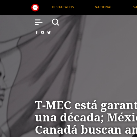
NACIONAL
SALUD
INTERNACIONAL
TV M
T-MEC está garan
una década; Méxi
Canadá buscan am