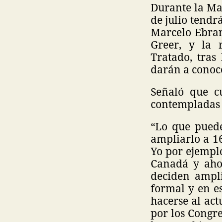
Durante la Ma
de julio tendr
Marcelo Ebrar
Greer, y la r
Tratado, tras
darán a conoce
Señaló que c
contempladas 
“Lo que puede
ampliarlo a 1
Yo por ejemplo
Canadá y ahor
deciden ampli
formal y en e
hacerse al ac
por los Congre