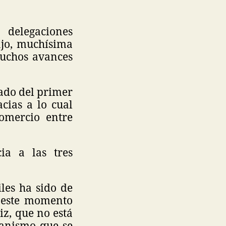
delegaciones
ajo, muchísima
muchos avances
tado del primer
cias a lo cual
omercio entre
ia a las tres
les ha sido de
n este momento
z, que no está
canismo que se