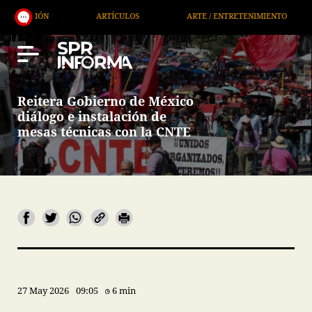
N
ARTÍCULOS
ARTE / ENTRETENIMIENTO
ECONO
Reitera Gobierno de México
diálogo e instalación de
mesas técnicas con la CNTE
27 May 2026
09:05
6 min