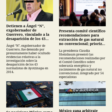
Detienen a Ángel “N”,
exgobernador de
Presenta comité científico
Guerrero, vinculado a la
recomendaciones para
desaparición de los 43
extracción de gas natural
normalistas de
no convencional; prioriza
Ángel “N”, exgobernador de
Ayotzinapa
energías renovables y
Guerrero, fue detenido por
La presidenta Claudia
descarta yacimiento
presuntamente haber ocultado
Sheinbaum presentó las
Tampico-Misantla
evidencias relativas a la
recomendaciones realizadas por
investigación sobre la
el Comité Científico sobre
desaparición de los 43
soberanía energética y
normalistas de Ayotzinapa en
yacimientos de gas natural no
2014.
convencional, integrado por 54
especialistas
México gana arbitraje