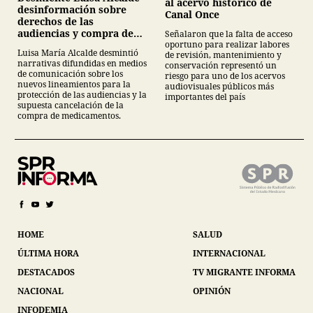
al acervo histórico de
desinformación sobre
Canal Once
derechos de las
audiencias y compra de
Señalaron que la falta de acceso
oportuno para realizar labores
medicamentos
Luisa María Alcalde desmintió
de revisión, mantenimiento y
narrativas difundidas en medios
conservación representó un
de comunicación sobre los
riesgo para uno de los acervos
nuevos lineamientos para la
audiovisuales públicos más
protección de las audiencias y la
importantes del país
supuesta cancelación de la
compra de medicamentos.
HOME
SALUD
ÚLTIMA HORA
INTERNACIONAL
DESTACADOS
TV MIGRANTE INFORMA
NACIONAL
OPINIÓN
INFODEMIA