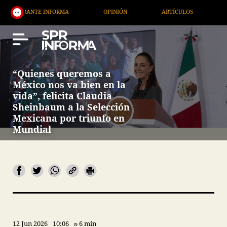
NTE INFORMA
OPINIÓN
ARTÍCULOS
ARTE / EN
“Quienes queremos a
México nos va bien en la
vida”, felicita Claudia
Sheinbaum a la Selección
Mexicana por triunfo en
Mundial
12 Jun 2026
10:06
6 min