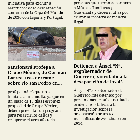
personas que fueron deportados
iniciativa para excluir a
a México, Honduras y
Marruecos de la organización
Guatemala y deben multas por
conjunta de la Copa del Mundo
cruzar la frontera de manera
de 2030 con España y Portugal.
ilegal
Detienen a Ángel “N”,
Sancionará Profepa a
exgobernador de
Grupo México, de German
Guerrero, vinculado a la
Larrea, tras derrame
desaparición de los 43
sobre rio san Pedro en
normalistas de
Sonora
Ángel “N”, exgobernador de
profepa indicó que no se
Ayotzinapa
Guerrero, fue detenido por
limitará a una multa, ya que en
presuntamente haber ocultado
un plazo de 15 días Ferromex,
evidencias relativas a la
propiedad de Grupo México,
investigación sobre la
deberá presentar un programa
desaparición de los 43
para resarcir los daños y
normalistas de Ayotzinapa en
recuperar el área afectada
2014.