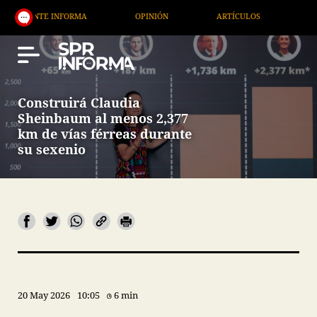
ORMA
OPINIÓN
ARTÍCULOS
ARTE / ENTRETENIM
Construirá Claudia
Sheinbaum al menos 2,377
km de vías férreas durante
su sexenio
20 May 2026
10:05
6 min