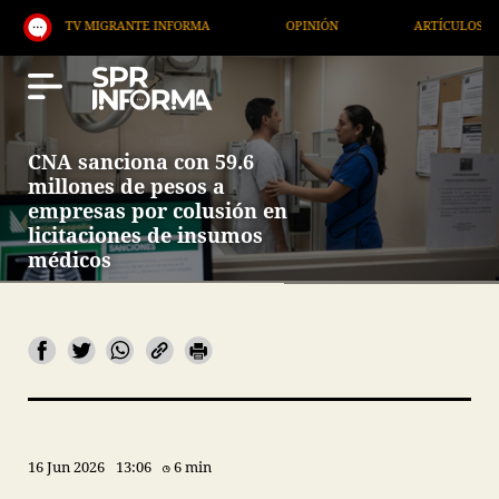
V MIGRANTE INFORMA
OPINIÓN
ARTÍCULOS
A
CNA sanciona con 59.6
millones de pesos a
empresas por colusión en
licitaciones de insumos
médicos
16 Jun 2026
13:06
6 min