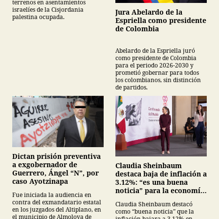
terrenos en asentamientos
israelíes de la Cisjordania
Jura Abelardo de la
palestina ocupada.
Espriella como presidente
de Colombia
Abelardo de la Espriella juró
como presidente de Colombia
para el periodo 2026-2030 y
prometió gobernar para todos
los colombianos, sin distinción
de partidos.
Dictan prisión preventiva
a exgobernador de
Claudia Sheinbaum
Guerrero, Ángel “N”, por
destaca baja de inflación a
caso Ayotzinapa
3.12%: “es una buena
noticia” para la economía
Fue iniciada la audiencia en
mexicana
contra del exmandatario estatal
Claudia Sheinbaum destacó
en los juzgados del Altiplano, en
como “buena noticia” que la
el municipio de Almoloya de
inflación bajara a 3.12% en