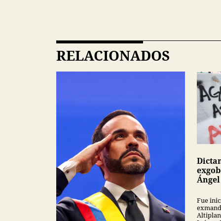
RELACIONADOS
Dicta
exgob
Ángel
Fue inic
exmanda
Altipla