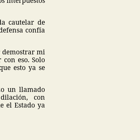
os interpuestos
a cautelar de
 defensa confía
r demostrar mi
 con eso. Solo
que esto ya se
izo un llamado
dilación, con
ue el Estado ya