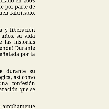
iciado en 2005
ce por parte de
men fabricado,
a y liberación
años, su vida
las historias
Brenda) Durante
eñalada por la
e durante su
ógica, así como
una confesión
aración que se
do ampliamente