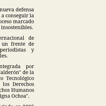
a nueva defensa
 a conseguir la
roceso marcado
 insostenibles.
rnacional de
 un frente de
eriodistas y
les.
integrada por
Calderón" de la
to Tecnológico
 los Derechos
rechos Humanos
igna Ochoa".