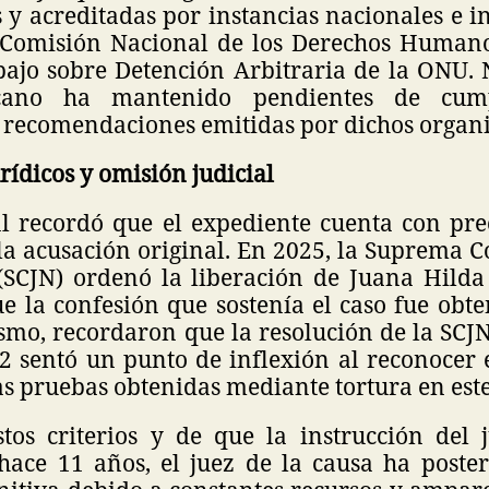
y acreditadas por instancias nacionales e in
 Comisión Nacional de los Derechos Human
ajo sobre Detención Arbitraria de la ONU. N
cano ha mantenido pendientes de cump
y recomendaciones emitidas por dichos organ
rídicos y omisión judicial
al recordó que el expediente cuenta con pre
la acusación original. En 2025, la Suprema Co
(SCJN) ordenó la liberación de Juana Hilda
e la confesión que sostenía el caso fue obt
ismo, recordaron que la resolución de la SCJ
22 sentó un punto de inflexión al reconocer 
 las pruebas obtenidas mediante tortura en es
tos criterios y de que la instrucción del j
ace 11 años, el juez de la causa ha poster