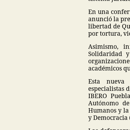
En una confere
anunció la pre
libertad de Q
por tortura, v
Asimismo, i
Solidaridad 
organizacio
académicos que
Esta nueva r
especialistas 
IBERO Puebla,
Autónomo de 
Humanos y la 
y Democracia 