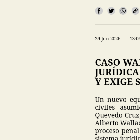
29 Jun 2026
13:0
CASO WA
JURÍDIC
Y EXIGE 
Un nuevo equi
civiles asum
Quevedo Cruz,
Alberto Wallac
proceso penal
sistema jurídi