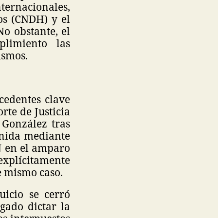
ternacionales,
os (CNDH) y el
o obstante, el
limiento las
ismos.
cedentes clave
rte de Justicia
 González tras
enida mediante
N en el amparo
explícitamente
te mismo caso.
uicio se cerró
gado dictar la