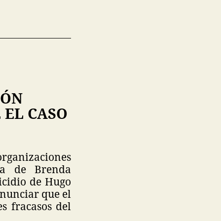
IÓN
 EL CASO
organizaciones
ica de Brenda
icidio de Hugo
enunciar que el
s fracasos del