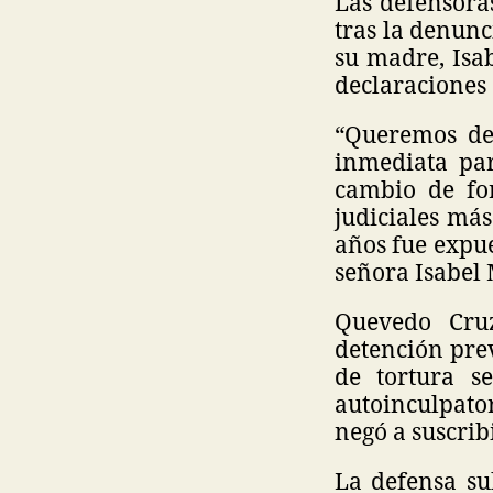
Las defensora
tras la denunc
su madre, Isa
declaraciones 
“Queremos dej
inmediata pa
cambio de fo
judiciales más
años fue expu
señora Isabel
Quevedo Cru
detención prev
de tortura s
autoinculpato
negó a suscribi
La defensa su