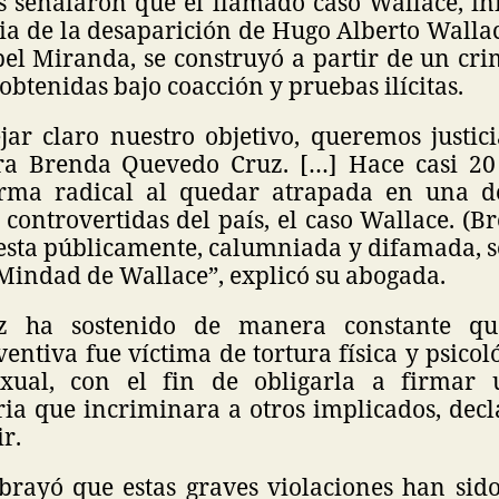
s señalaron que el llamado caso Wallace, in
ia de la desaparición de Hugo Alberto Walla
bel Miranda, se construyó a partir de un cri
obtenidas bajo coacción y pruebas ilícitas.
ar claro nuestro objetivo, queremos justici
ra Brenda Quevedo Cruz. […] Hace casi 20 
rma radical al quedar atrapada en una de 
 controvertidas del país, el caso Wallace. (
esta públicamente, calumniada y difamada, s
 Mindad de Wallace”, explicó su abogada.
z ha sostenido de manera constante qu
entiva fue víctima de tortura física y psicol
exual, con el fin de obligarla a firmar 
ria que incriminara a otros implicados, decl
r.
brayó que estas graves violaciones han si