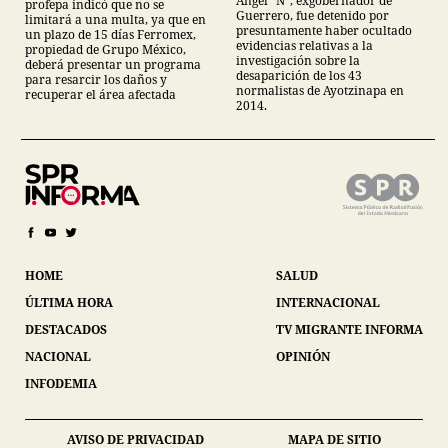
Ángel “N”, exgobernador de
profepa indicó que no se
Ayotzinapa
Guerrero, fue detenido por
limitará a una multa, ya que en
presuntamente haber ocultado
un plazo de 15 días Ferromex,
evidencias relativas a la
propiedad de Grupo México,
investigación sobre la
deberá presentar un programa
desaparición de los 43
para resarcir los daños y
normalistas de Ayotzinapa en
recuperar el área afectada
2014.
HOME
SALUD
ÚLTIMA HORA
INTERNACIONAL
DESTACADOS
TV MIGRANTE INFORMA
NACIONAL
OPINIÓN
INFODEMIA
AVISO DE PRIVACIDAD
MAPA DE SITIO