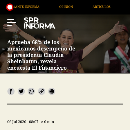
ANTE INFORMA
OPINIÓN
ARTÍCULOS
ARTE / E
Aprueba 68% de los
mexicanos desempeño de
la presidenta Claudia
Sheinbaum, revela
encuesta El Financiero
06 Jul 2026
08:07
6 min