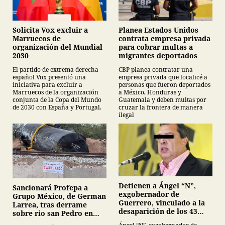
Planea Estados Unidos
Solicita Vox excluir a
contrata empresa privada
Marruecos de
para cobrar multas a
organización del Mundial
migrantes deportados
2030
CBP planea contratar una
El partido de extrema derecha
empresa privada que localicé a
español Vox presentó una
personas que fueron deportados
iniciativa para excluir a
a México, Honduras y
Marruecos de la organización
Guatemala y deben multas por
conjunta de la Copa del Mundo
cruzar la frontera de manera
de 2030 con España y Portugal.
ilegal
Detienen a Ángel “N”,
Sancionará Profepa a
exgobernador de
Grupo México, de German
Guerrero, vinculado a la
Larrea, tras derrame
desaparición de los 43
sobre rio san Pedro en
normalistas de
Sonora