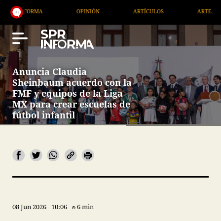
RMA
OPINIÓN
ARTÍCULOS
ARTE / ENTRETENIM
Anuncia Claudia
Sheinbaum acuerdo con la
FMF y equipos de la Liga
MX para crear escuelas de
fútbol infantil
08 Jun 2026
10:06
6 min