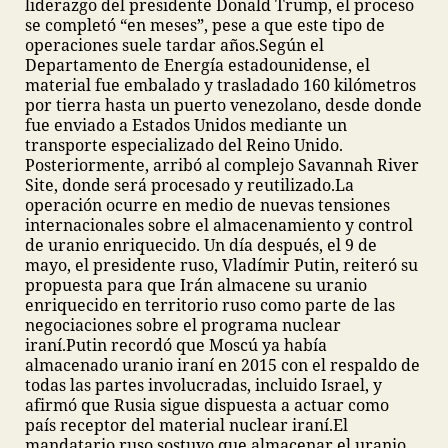
liderazgo del presidente Donald Trump, el proceso
se completó “en meses”, pese a que este tipo de
operaciones suele tardar años.
Según el
Departamento de Energía estadounidense, el
material fue embalado y trasladado 160 kilómetros
por tierra hasta un puerto venezolano, desde donde
fue enviado a Estados Unidos mediante un
transporte especializado del Reino Unido.
Posteriormente, arribó al complejo Savannah River
Site, donde será procesado y reutilizado.
La
operación ocurre en medio de nuevas tensiones
internacionales sobre el almacenamiento y control
de uranio enriquecido. Un día después, el 9 de
mayo, el presidente ruso, Vladímir Putin, reiteró su
propuesta para que Irán almacene su uranio
enriquecido en territorio ruso como parte de las
negociaciones sobre el programa nuclear
iraní.
Putin recordó que Moscú ya había
almacenado uranio iraní en 2015 con el respaldo de
todas las partes involucradas, incluido Israel, y
afirmó que Rusia sigue dispuesta a actuar como
país receptor del material nuclear iraní.
El
mandatario ruso sostuvo que almacenar el uranio