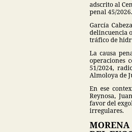
adscrito al Ce
penal 45/2026
García Cabeza
delincuencia o
tráfico de hid
La causa pena
operaciones c
51/2024, radi
Almoloya de J
En ese contex
Reynosa, Jua
favor del exg
irregulares.
MORENA 