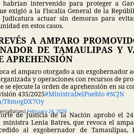
e habrían intervenido para proteger a Ga
ue exigió a la Fiscalía General de la Repúbl
 Judicatura actuar sin demoras para evitar
nidad en estos casos.
 REVÉS A AMPARO PROMOVID
NADOR DE TAMAULIPAS Y V
E APREHENSIÓN
voca el amparo otorgado a un exgobernador a
organizada y operaciones con recursos de pr
que se ejecute la orden de aprehensión en su co
isión 435/2025
#MinistraDelPueblo
#SCJN
com/T8mogDX7Oy
LeniaBatres)
February 24, 2026
rte de Justicia de la Nación aprobó el 24
a ministra Lenia Batres, que revoca el ampa
cedido al exgobernador de Tamaulipas, F