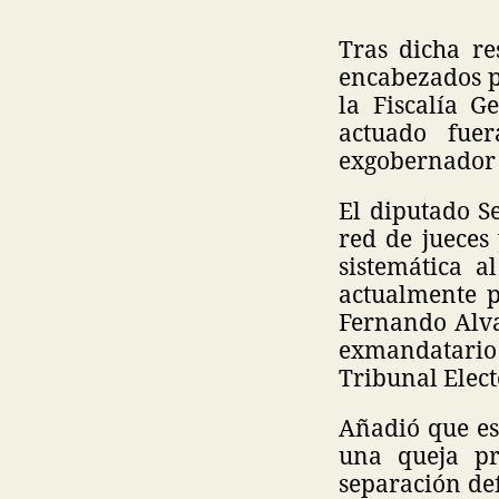
Tras dicha re
encabezados p
la Fiscalía G
actuado fuer
exgobernador 
El diputado S
red de jueces
sistemática a
actualmente p
Fernando Alva
exmandatario 
Tribunal Elect
Añadió que est
una queja pr
separación def