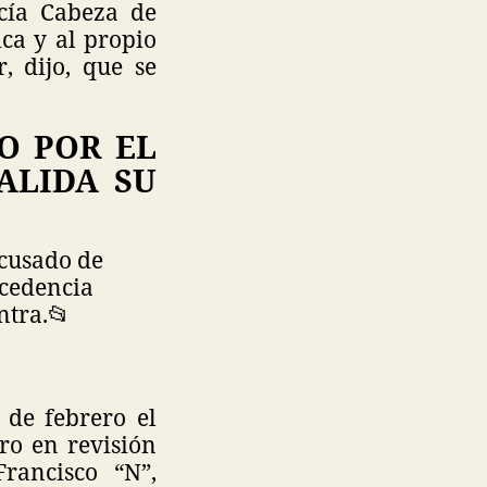
rcía Cabeza de
ica y al propio
, dijo, que se
O POR EL
ALIDA SU
cusado de
ocedencia
ntra.
📂
 de febrero el
ro en revisión
rancisco “N”,