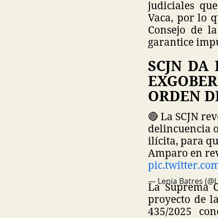
judiciales qu
Vaca, por lo q
Consejo de la
garantice impu
SCJN DA
EXGOBER
ORDEN D
🔴 La SCJN re
delincuencia 
ilícita, para 
Amparo en rev
pic.twitter.
— Lenia Batres (@
La Suprema Co
proyecto de l
435/2025 con