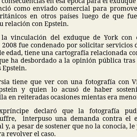
 consecuencias en esa época para el exduque
ció como enviado comercial para promover
ritánicos en otros países luego de que f
su relación con Epstein.
 la vinculación del exduque de York con e
 2008 fue condenado por solicitar servicios 
e edad, tiene una cartografía relacionada co
que ha desbordado a la opinión pública tras
s Epstein.
rsia tiene que ver con una fotografía con Vi
pstein y quien lo acusó de haber sosteni
lla en reiteradas ocasiones mientas era meno
príncipe declaró que la fotografía pu
Giuffre, interpuso una demanda contra el 
l y, a pesar de sostener que no la conocía, le
a revolver el caso.