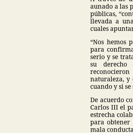
aunado a las p
públicas, “co
llevada a una
cuales apuntan
“Nos hemos pu
para confirma
serio y se tra
su derecho 
reconocieron 
naturaleza, y 
cuando y si se
De acuerdo co
Carlos III el 
estrecha cola
para obtener 
mala conducta 