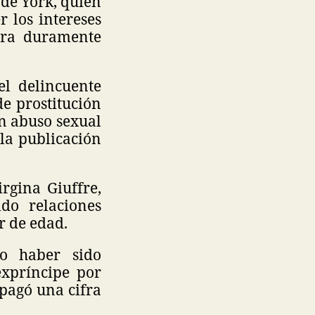
 de York, quien
 los intereses
uera duramente
l delincuente
de prostitución
n abuso sexual
 la publicación
rgina Giuffre,
do relaciones
r de edad.
do haber sido
expríncipe por
 pagó una cifra