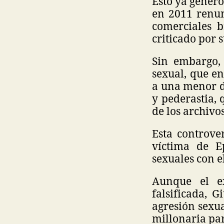
Esto ya generó
en 2011 renun
comerciales b
criticado por 
Sin embargo,
sexual, que en
a una menor d
y pederastia, 
de los archivo
Esta controve
víctima de E
sexuales con e
Aunque el ex
falsificada, 
agresión sexua
millonaria par