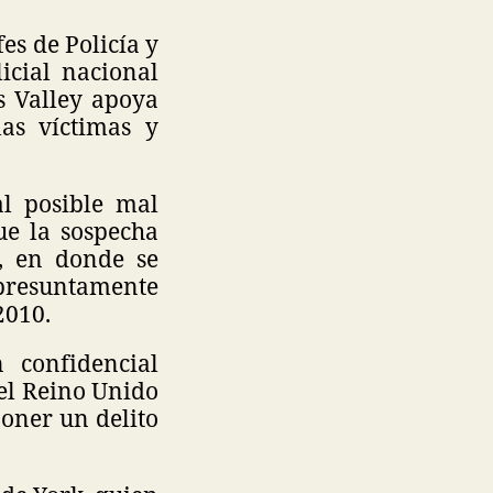
es de Policía y
icial nacional
es Valley apoya
las víctimas y
al posible mal
ue la sospecha
n, en donde se
 presuntamente
 2010.
 confidencial
 el Reino Unido
oner un delito