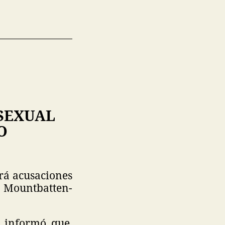
SEXUAL
O
ará acusaciones
 Mountbatten-
y informó que,