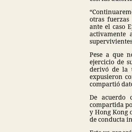
“Continuaremos
otras fuerzas
ante el caso E
activamente a
supervivientes
Pese a que no
ejercicio de 
derivó de la 
expusieron co
compartió dato
De acuerdo c
compartida por
y Hong Kong o
de conducta i