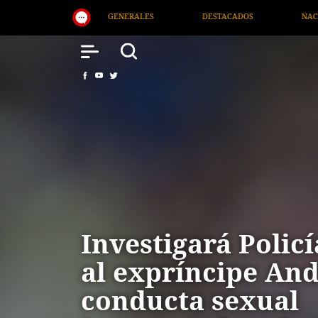
ESTACADOS
NACIONAL
SALUD
INTERNACIONA
Investigará Policí
al expríncipe An
conducta sexual