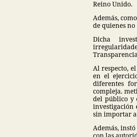
Reino Unido.
Además, como p
de quienes no 
Dicha inves
irregularidade
Transparencia 
Al respecto, e
en el ejercic
diferentes fo
compleja. met
del público y
investigación 
sin importar a
Además, instó
con las autori