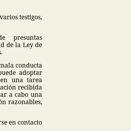
arios testigos,
de presuntas
ud de la Ley de
s.
a mala conducta
 puede adoptar
n en una tarea
ación recibida
var a cabo una
ión razonables,
se en contacto