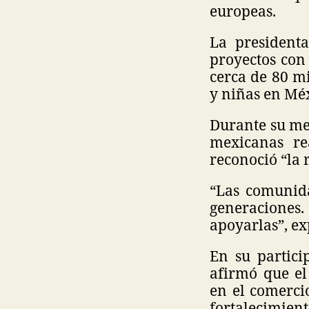
europeas.
La president
proyectos con
cerca de 80 mi
y niñas en Méx
Durante su me
mexicanas re
reconoció “la 
“Las comunida
generaciones.
apoyarlas”, ex
En su partici
afirmó que el
en el comercio
fortalecimient