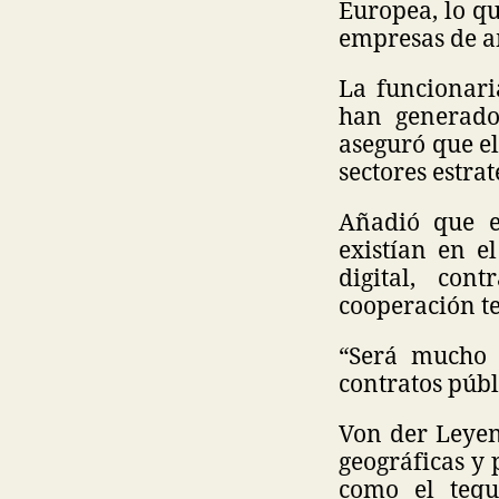
Europea, lo q
empresas de am
La funcionar
han generado
aseguró que e
sectores estrat
Añadió que e
existían en e
digital, con
cooperación te
“Será mucho m
contratos públ
Von der Leyen
geográficas y
como el tequ