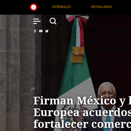
DESTACADOS
NACIONAL
SALUD
INTERNACI
Firman México y 
Europea acuerdos
fortalecer comerc