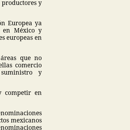
 productores y
ón Europea ya
s en México y
es europeas en
 áreas que no
ellas comercio
 suministro y
 y competir en
denominaciones
ctos mexicanos
enominaciones