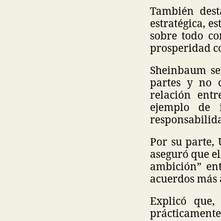
También dest
estratégica, e
sobre todo co
prosperidad c
Sheinbaum señ
partes y no 
relación ent
ejemplo de i
responsabilid
Por su parte,
aseguró que e
ambición” ent
acuerdos más 
Explicó que,
prácticamente