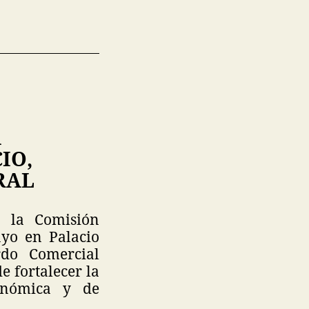
A
IO,
RAL
e la Comisión
yo en Palacio
do Comercial
e fortalecer la
conómica y de