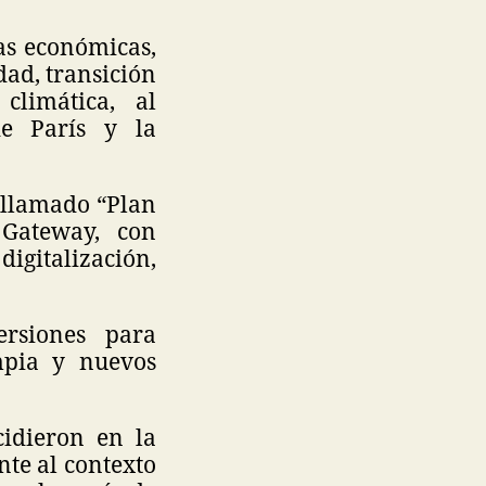
as económicas,
dad, transición
climática, al
e París y la
 llamado “Plan
 Gateway, con
igitalización,
ersiones para
impia y nuevos
cidieron en la
nte al contexto