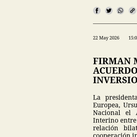
22 May 2026
15:
FIRMAN 
ACUERDO
INVERSI
La president
Europea, Urs
Nacional el
Interino entre
relación bil
cooperación i