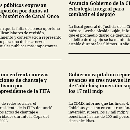
Anuncia Gobierno de la 
s públicos expresan
estrategia integral para
upación por daños al
combatir el despojo
o histórico de Canal Once
La fiscal general de Justicia de la 
on que la falta de acceso oportuno
México, Bertha Alcalde Luján, inf
lizar labores de revisión,
que el promedio diario de denunci
miento y conservación representó
el delito de despojo se ha manteni
go para uno de los acervos
estable durante los últimos 10 año
suales públicos más importantes
tino enfrenta nuevas
Gobierno capitalino repor
ciones de chantaje y
avances en tres nuevas lí
itismo por
de Cablebús; inversión s
epresidente de la FIFA
los 17 mil mdp
 de redes sociales, el
La CDMX informó que las líneas 4, 5
residente de la FIFA denunció
Cablebús ya están en construcción.
os actos de chantaje e
inversión supera los 17 mil mdp y
aridades durante la Copa del
beneficiará a más de 200 mil perso
2026
cinco alcaldías.