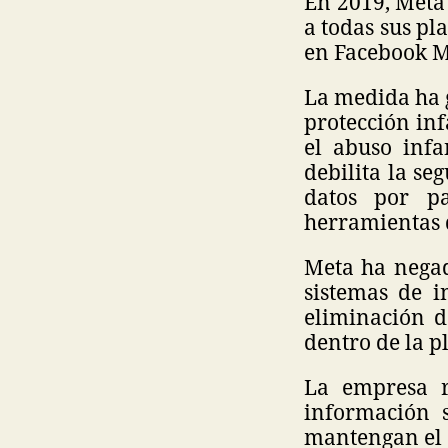
En 2019, Meta
a todas sus pl
en Facebook M
La medida ha 
protección inf
el abuso infa
debilita la se
datos por pa
herramientas d
Meta ha negad
sistemas de in
eliminación d
dentro de la p
La empresa r
información s
mantengan el 