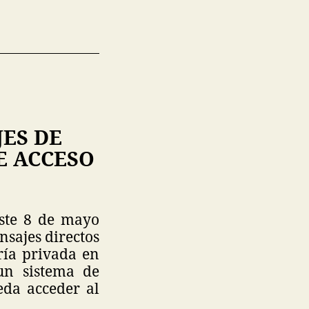
JES DE
E ACCESO
este 8 de mayo
nsajes directos
ría privada en
un sistema de
eda acceder al