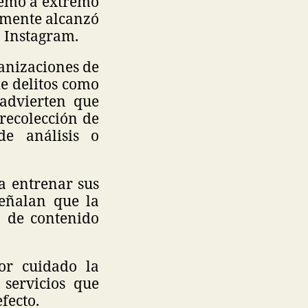
remo a extremo
almente alcanzó
 Instagram.
anizaciones de
de delitos como
 advierten que
 recolección de
de análisis o
a entrenar sus
 señalan que la
o de contenido
or cuidado la
 servicios que
fecto.