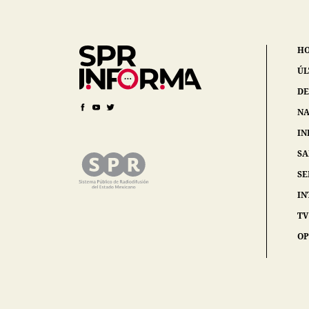
H
ÚL
DE
NA
IN
S
SE
IN
TV
OP