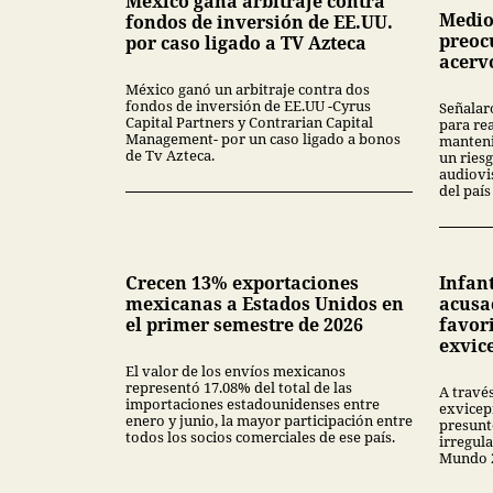
México gana arbitraje contra
Medio
fondos de inversión de EE.UU.
preoc
por caso ligado a TV Azteca
acerv
México ganó un arbitraje contra dos
fondos de inversión de EE.UU -Cyrus
Señalar
Capital Partners y Contrarian Capital
para rea
Management- por un caso ligado a bonos
manteni
de Tv Azteca.
un ries
audiovi
del país
Crecen 13% exportaciones
Infan
mexicanas a Estados Unidos en
acusa
el primer semestre de 2026
favor
exvic
El valor de los envíos mexicanos
representó 17.08% del total de las
A través
importaciones estadounidenses entre
exvicep
enero y junio, la mayor participación entre
presunt
todos los socios comerciales de ese país.
irregul
Mundo 