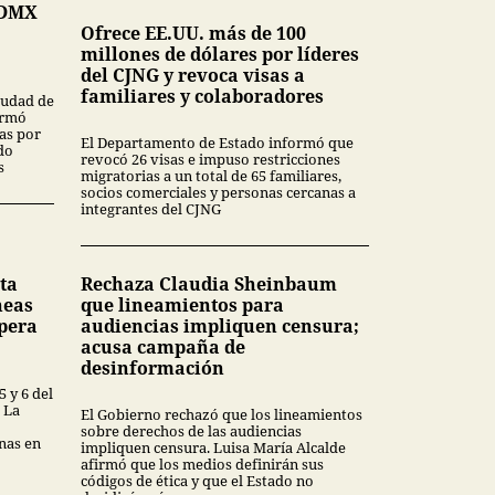
CDMX
Ofrece EE.UU. más de 100
millones de dólares por líderes
del CJNG y revoca visas a
familiares y colaboradores
Ciudad de
ormó
as por
El Departamento de Estado informó que
do
revocó 26 visas e impuso restricciones
s
migratorias a un total de 65 familiares,
socios comerciales y personas cercanas a
integrantes del CJNG
ta
Rechaza Claudia Sheinbaum
neas
que lineamientos para
upera
audiencias impliquen censura;
acusa campaña de
desinformación
 y 6 del
 La
El Gobierno rechazó que los lineamientos
sobre derechos de las audiencias
nas en
impliquen censura. Luisa María Alcalde
afirmó que los medios definirán sus
códigos de ética y que el Estado no