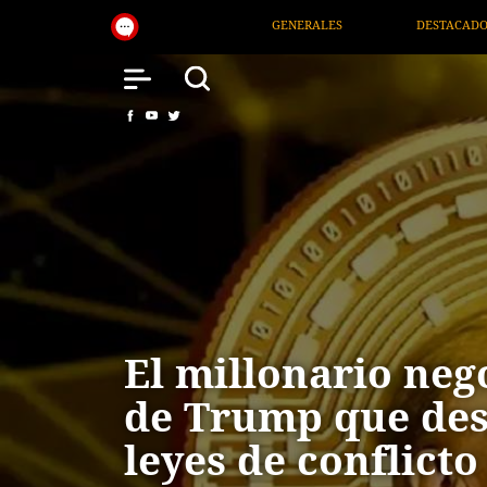
GENERALES
DESTACADOS
NACIONAL
SAL
El millonario neg
de Trump que desa
leyes de conflicto