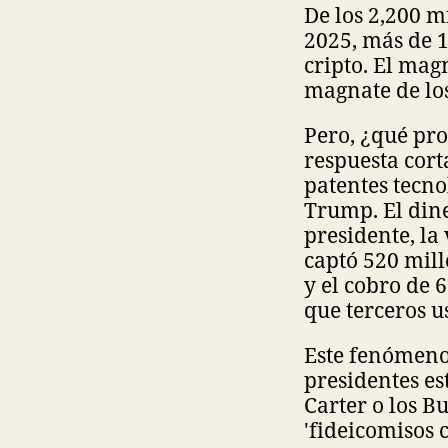
De los 2,200 m
2025, más de 
cripto. El mag
magnate de los
Pero, ¿qué pr
respuesta cort
patentes tecno
Trump. El diner
presidente, la
captó 520 mill
y el cobro de 
que terceros 
Este fenómeno 
presidentes e
Carter o los B
'fideicomisos 