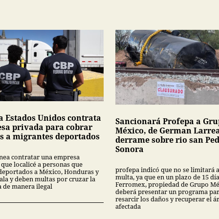
a Estados Unidos contrata
Sancionará Profepa a Gr
sa privada para cobrar
México, de German Larrea
s a migrantes deportados
derrame sobre rio san Pe
Sonora
nea contratar una empresa
 que localicé a personas que
profepa indicó que no se limitará 
deportados a México, Honduras y
multa, ya que en un plazo de 15 dí
la y deben multas por cruzar la
Ferromex, propiedad de Grupo Mé
a de manera ilegal
deberá presentar un programa pa
resarcir los daños y recuperar el á
afectada