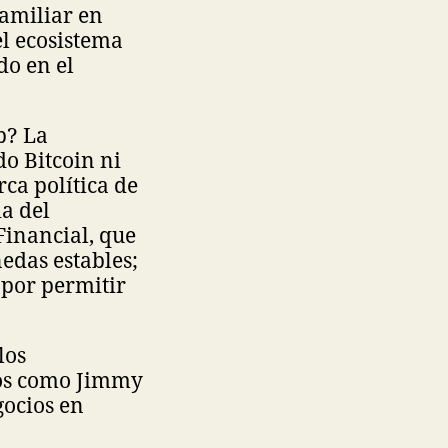
familiar en
l ecosistema
do en el
p? La
do Bitcoin ni
ca política de
ia del
Financial, que
edas estables;
 por permitir
los
ios como Jimmy
gocios en