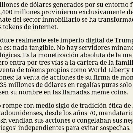
illones de dólares generados por su entorno 
1,400 millones provinieron exclusivamente de
nate del sector inmobiliario se ha transforma
 tokens de internet.
oduce realmente este imperio digital de Trum
a es: nada tangible. No hay servidores minan
lógicas. Es la monetización absoluta de la mar
o entra por tres vías a la cartera de la famil
 venta de tokens propios como World Liberty 
ones; la venta de acciones de su firma de mon
635 millones de dólares en regalías puras solo
usen su nombre en las llamadas meme coins.
rompe con medio siglo de tradición ética de 
stadounidenses, desde los años 70, mandatar
ush vendían sus acciones o congelaban sus ne
ciegos' independientes para evitar sospechas.