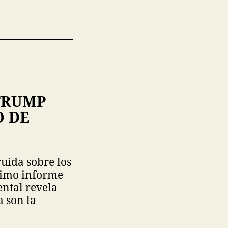
TRUMP
O DE
uida sobre los
ltimo informe
ental revela
a son la