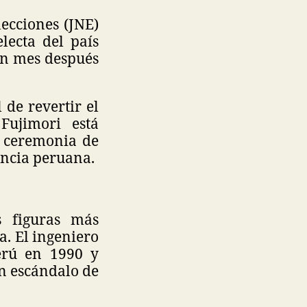
ecciones (JNE)
lecta del país
 un mes después
 de revertir el
Fujimori está
a ceremonia de
encia peruana.
s figuras más
a. El ingeniero
erú en 1990 y
n escándalo de