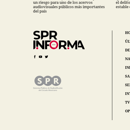
un riesgo para uno de los acervos
el deli
audiovisuales públicos más importantes
estable
del país
H
ÚL
DE
NA
IN
S
SE
IN
TV
OP