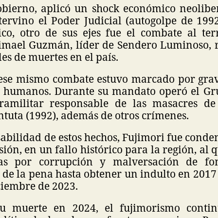
bierno, aplicó un shock económico neolibera
tervino el Poder Judicial (autogolpe de 199
o, otro de sus ejes fue el combate al ter
imael Guzmán, líder de Sendero Luminoso, 
es de muertes en el país.
ese mismo combate estuvo marcado por grav
s humanos. Durante su mandato operó el Gr
ramilitar responsable de las masacres de 
ntuta (1992), además de otros crímenes.
abilidad de estos hechos, Fujimori fue cond
sión, en un fallo histórico para la región, al
as por corrupción y malversación de fon
de la pena hasta obtener un indulto en 2017
ciembre de 2023.
u muerte en 2024, el fujimorismo conti