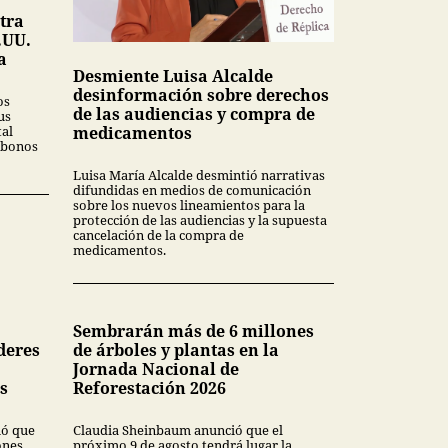
tra
.UU.
a
Desmiente Luisa Alcalde
desinformación sobre derechos
os
de las audiencias y compra de
us
tal
medicamentos
 bonos
Luisa María Alcalde desmintió narrativas
difundidas en medios de comunicación
sobre los nuevos lineamientos para la
protección de las audiencias y la supuesta
cancelación de la compra de
medicamentos.
Sembrarán más de 6 millones
deres
de árboles y plantas en la
Jornada Nacional de
s
Reforestación 2026
mó que
Claudia Sheinbaum anunció que el
ones
próximo 9 de agosto tendrá lugar la