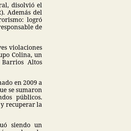
l, disolvió el
2). Además del
rorismo: logró
responsable de
es violaciones
upo Colina, un
Barrios Altos
enado en 2009 a
 que se sumaron
dos públicos.
 y recuperar la
nuó siendo un