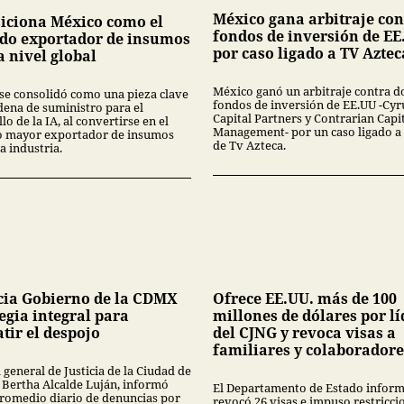
México gana arbitraje con
siciona México como el
fondos de inversión de EE
do exportador de insumos
por caso ligado a TV Aztec
a nivel global
México ganó un arbitraje contra d
se consolidó como una pieza clave
fondos de inversión de EE.UU -Cyr
dena de suministro para el
Capital Partners y Contrarian Capi
lo de la IA, al convertirse en el
Management- por un caso ligado a
 mayor exportador de insumos
de Tv Azteca.
a industria.
ia Gobierno de la CDMX
Ofrece EE.UU. más de 100
egia integral para
millones de dólares por lí
tir el despojo
del CJNG y revoca visas a
familiares y colaboradore
l general de Justicia de la Ciudad de
 Bertha Alcalde Luján, informó
El Departamento de Estado infor
promedio diario de denuncias por
revocó 26 visas e impuso restricci