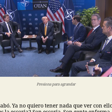
Presiona para agrandar
cabó. Ya no quiero tener nada que ver con ello
es la escoria? Son escoria. Son gente enferma.