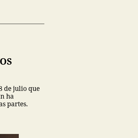
VOS
 de julio que
án ha
as partes.