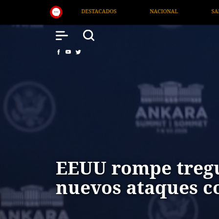
NACIONAL
SALUD
INTERNACIONAL
TV MI
EEUU rompe tregu
nuevos ataques c