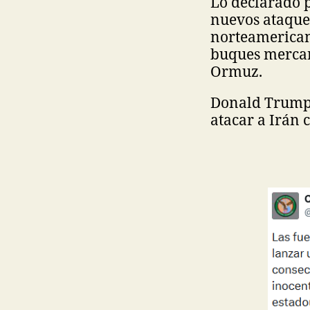
Lo declarado 
nuevos ataques
norteamerican
buques mercant
Ormuz.
Donald Trump 
atacar a Irán c