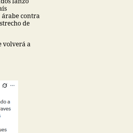
idos lanzó
aís
 árabe contra
strecho de
 volverá a