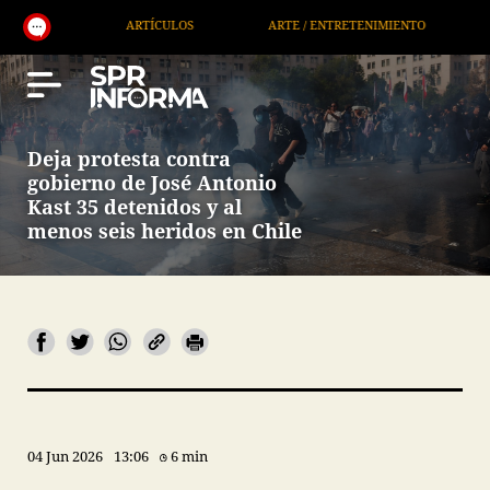
ARTÍCULOS
ARTE / ENTRETENIMIENTO
ECONOMÍA 
Deja protesta contra
gobierno de José Antonio
Kast 35 detenidos y al
menos seis heridos en Chile
04 Jun 2026
13:06
6 min