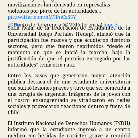
movilizaciones han derivado en represalias
violentas por parte de las autoridades…
pic.twitter.com/bM7PnCzS5Y
— Punto de Referencia (@MXReferencia)
June 3, 2026
Sofía Ávila, de la Federación de Estudiantes de la
Universidad Diego Portales (Fedep), afirmó que la
participación fue masiva y que acudieron distintos
sectores, pero que fueron reprimidos “desde el
momento en que se inició la marcha, bajo la
justificación de que el permiso entregado por las
autoridades” tenía otra ruta.
Entre los casos que generaron mayor atención
pública destaca el de una estudiante universitaria
que sufrió lesiones graves y tuvo que ser sometida a
una cirugía de urgencia. Imágenes de la joven con
el rostro ensangrentado se viralizaron en redes
sociales y provocaron reacciones dentro y fuera de
Chile.
El Instituto Nacional de Derechos Humanos (INDH)
informó que la estudiante ingresó a un centro
médico con heridas de carácter grave y requirió