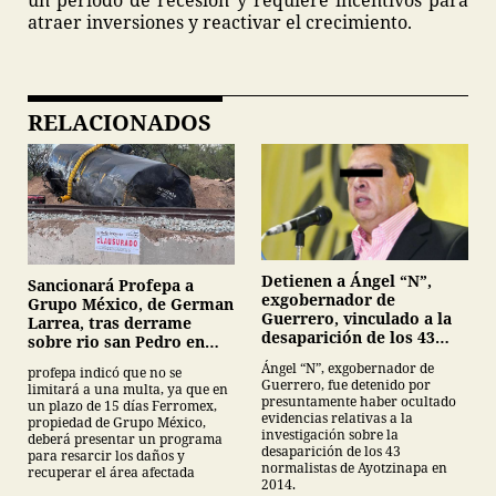
un periodo de recesión y requiere incentivos para
atraer inversiones y reactivar el crecimiento.
RELACIONADOS
Detienen a Ángel “N”,
Sancionará Profepa a
exgobernador de
Grupo México, de German
Guerrero, vinculado a la
Larrea, tras derrame
desaparición de los 43
sobre rio san Pedro en
normalistas de
Sonora
Ángel “N”, exgobernador de
profepa indicó que no se
Ayotzinapa
Guerrero, fue detenido por
limitará a una multa, ya que en
presuntamente haber ocultado
un plazo de 15 días Ferromex,
evidencias relativas a la
propiedad de Grupo México,
investigación sobre la
deberá presentar un programa
desaparición de los 43
para resarcir los daños y
normalistas de Ayotzinapa en
recuperar el área afectada
2014.