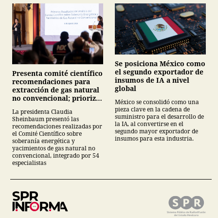
Se posiciona México como
el segundo exportador de
Presenta comité científico
insumos de IA a nivel
recomendaciones para
global
extracción de gas natural
no convencional; prioriza
México se consolidó como una
energías renovables y
pieza clave en la cadena de
La presidenta Claudia
descarta yacimiento
suministro para el desarrollo de
Sheinbaum presentó las
Tampico-Misantla
la IA, al convertirse en el
recomendaciones realizadas por
segundo mayor exportador de
el Comité Científico sobre
insumos para esta industria.
soberanía energética y
yacimientos de gas natural no
convencional, integrado por 54
especialistas