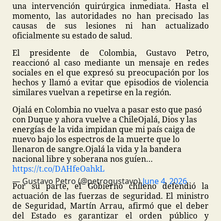
una intervención quirúrgica inmediata. Hasta el
momento, las autoridades no han precisado las
causas de sus lesiones ni han actualizado
oficialmente su estado de salud.
El presidente de Colombia, Gustavo Petro,
reaccionó al caso mediante un mensaje en redes
sociales en el que expresó su preocupación por los
hechos y llamó a evitar que episodios de violencia
similares vuelvan a repetirse en la región.
Ojalá en Colombia no vuelva a pasar esto que pasó
con Duque y ahora vuelve a Chile
Ojalá, Dios y las
energías de la vida impidan que mi país caiga de
nuevo bajo los espectros de la muerte que lo
llenaron de sangre.
Ojalá la vida y la bandera
nacional libre y soberana nos guíen…
https://t.co/DAHfeOahkL
— Gustavo Petro (@petrogustavo)
June 4, 2026
Por su parte, el Gobierno chileno defendió la
actuación de las fuerzas de seguridad. El ministro
de Seguridad, Martín Arrau, afirmó que el deber
del Estado es garantizar el orden público y