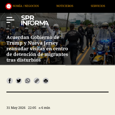
ÍA / NEGOCIOS
NOTICIEROS
SERVICIOS
DEPOR
Acuerdan Gobierno de
Trump y Nueva Jersey
reanudar visitas en centro
de detención de migrantes
tras disturbios
31 May 2026
22:05
6 min