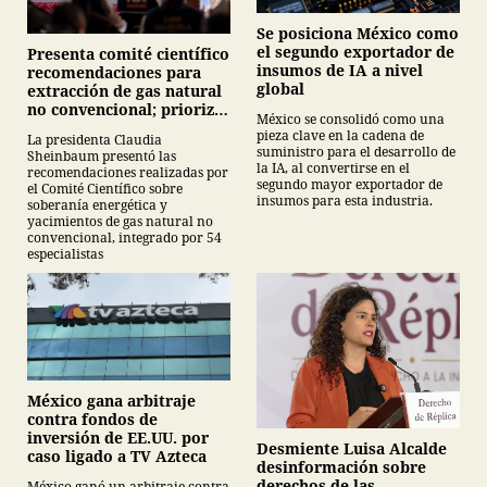
Se posiciona México como
el segundo exportador de
Presenta comité científico
insumos de IA a nivel
recomendaciones para
global
extracción de gas natural
no convencional; prioriza
México se consolidó como una
energías renovables y
pieza clave en la cadena de
La presidenta Claudia
descarta yacimiento
suministro para el desarrollo de
Sheinbaum presentó las
Tampico-Misantla
la IA, al convertirse en el
recomendaciones realizadas por
segundo mayor exportador de
el Comité Científico sobre
insumos para esta industria.
soberanía energética y
yacimientos de gas natural no
convencional, integrado por 54
especialistas
México gana arbitraje
contra fondos de
inversión de EE.UU. por
Desmiente Luisa Alcalde
caso ligado a TV Azteca
desinformación sobre
derechos de las
México ganó un arbitraje contra