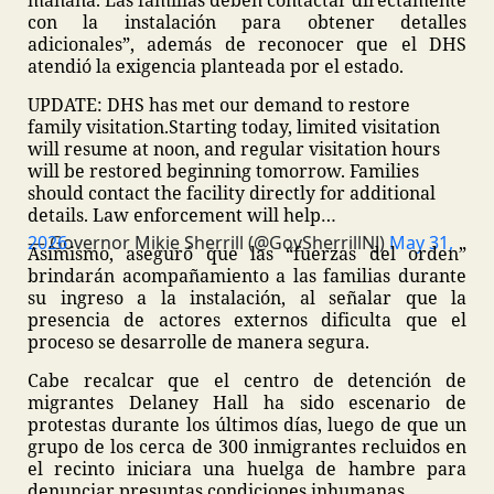
mañana. Las familias deben contactar directamente
con la instalación para obtener detalles
adicionales”, además de reconocer que el DHS
atendió la exigencia planteada por el estado.
UPDATE: DHS has met our demand to restore
family visitation.
Starting today, limited visitation
will resume at noon, and regular visitation hours
will be restored beginning tomorrow. Families
should contact the facility directly for additional
details. Law enforcement will help…
— Governor Mikie Sherrill (@GovSherrillNJ)
May 31, 2026
Asimismo, aseguró que las “fuerzas del orden”
brindarán acompañamiento a las familias durante
su ingreso a la instalación, al señalar que la
presencia de actores externos dificulta que el
proceso se desarrolle de manera segura.
Cabe recalcar que el centro de detención de
migrantes Delaney Hall ha sido escenario de
protestas durante los últimos días, luego de que un
grupo de los cerca de 300 inmigrantes recluidos en
el recinto iniciara una huelga de hambre para
denunciar presuntas condiciones inhumanas.