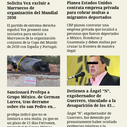
Planea Estados Unidos
Solicita Vox excluir a
contrata empresa privada
Marruecos de
para cobrar multas a
organización del Mundial
migrantes deportados
2030
CBP planea contratar una
El partido de extrema derecha
empresa privada que localicé a
español Vox presentó una
personas que fueron deportados
iniciativa para excluir a
a México, Honduras y
Marruecos de la organización
Guatemala y deben multas por
conjunta de la Copa del Mundo
cruzar la frontera de manera
de 2030 con España y Portugal.
ilegal
Detienen a Ángel “N”,
Sancionará Profepa a
exgobernador de
Grupo México, de German
Guerrero, vinculado a la
Larrea, tras derrame
desaparición de los 43
sobre rio san Pedro en
normalistas de
Sonora
Ángel “N”, exgobernador de
profepa indicó que no se
Ayotzinapa
Guerrero, fue detenido por
limitará a una multa, ya que en
presuntamente haber ocultado
un plazo de 15 días Ferromex,
evidencias relativas a la