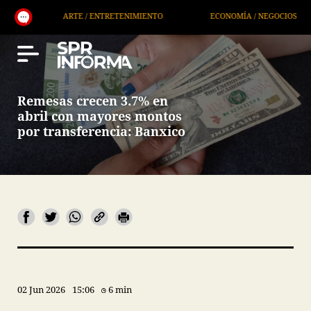
ARTE / ENTRETENIMIENTO
ECONOMÍA / NEGOCIOS
NOTI
Remesas crecen 3.7% en
abril con mayores montos
por transferencia: Banxico
02 Jun 2026
15:06
6 min