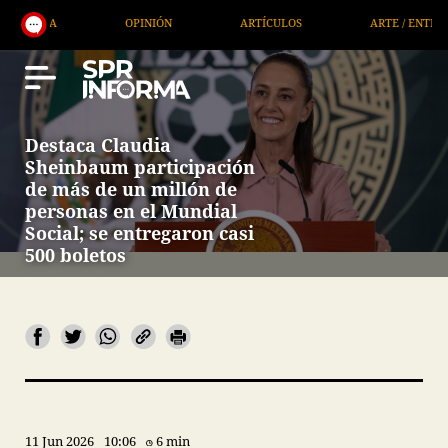
OPINIÓN
ARTÍCULOS
ARTE / ENTRETENIMIENTO
Destaca Claudia
Sheinbaum participación
de más de un millón de
personas en el Mundial
Social; se entregaron casi
500 boletos
11 Jun 2026
10:06
6 min