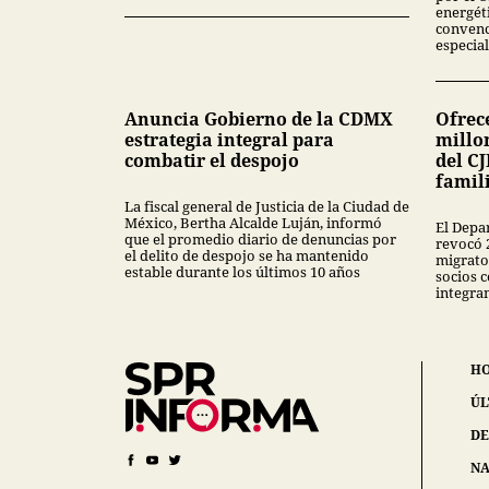
energét
convenc
especial
Anuncia Gobierno de la CDMX
Ofrec
estrategia integral para
millon
combatir el despojo
del CJ
famil
La fiscal general de Justicia de la Ciudad de
México, Bertha Alcalde Luján, informó
El Depa
que el promedio diario de denuncias por
revocó 
el delito de despojo se ha mantenido
migrator
estable durante los últimos 10 años
socios 
integra
H
ÚL
DE
NA