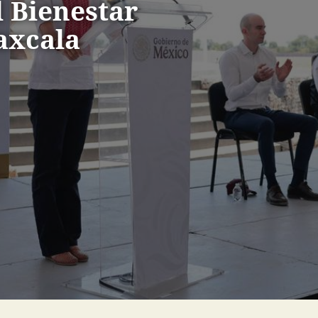
l Bienestar
axcala