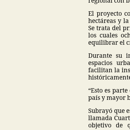
regional con b
El proyecto c
hectáreas y la
Se trata del p
los cuales oc
equilibrar el 
Durante su i
espacios urba
facilitan la i
históricamente
“Esto es part
país y mayor b
Subrayó que es
llamada Cuart
objetivo de 