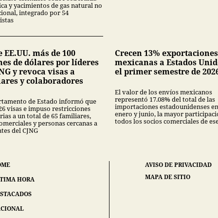
ica y yacimientos de gas natural no
ional, integrado por 54
istas
e EE.UU. más de 100
Crecen 13% exportaciones
es de dólares por líderes
mexicanas a Estados Unid
NG y revoca visas a
el primer semestre de 202
iares y colaboradores
El valor de los envíos mexicanos
representó 17.08% del total de las
rtamento de Estado informó que
importaciones estadounidenses en
26 visas e impuso restricciones
enero y junio, la mayor participac
ias a un total de 65 familiares,
todos los socios comerciales de ese
comerciales y personas cercanas a
ntes del CJNG
OME
AVISO DE PRIVACIDAD
MAPA DE SITIO
TIMA HORA
STACADOS
CIONAL