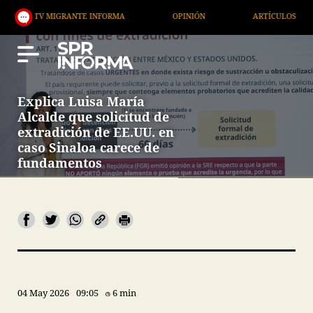
MIGRANTE INFORMA
OPINIÓN
ARTÍCULOS
ARTE
Explica Luisa María
Alcalde que solicitud de
extradición de EE.UU. en
caso Sinaloa carece de
fundamentos
04 May 2026
09:05
6 min