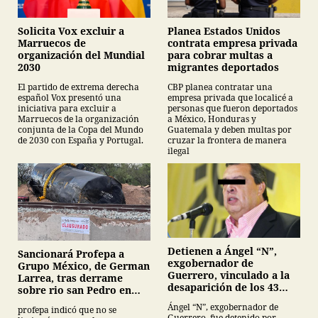
Planea Estados Unidos
Solicita Vox excluir a
contrata empresa privada
Marruecos de
para cobrar multas a
organización del Mundial
migrantes deportados
2030
CBP planea contratar una
El partido de extrema derecha
empresa privada que localicé a
español Vox presentó una
personas que fueron deportados
iniciativa para excluir a
a México, Honduras y
Marruecos de la organización
Guatemala y deben multas por
conjunta de la Copa del Mundo
cruzar la frontera de manera
de 2030 con España y Portugal.
ilegal
Detienen a Ángel “N”,
Sancionará Profepa a
exgobernador de
Grupo México, de German
Guerrero, vinculado a la
Larrea, tras derrame
desaparición de los 43
sobre rio san Pedro en
normalistas de
Sonora
Ángel “N”, exgobernador de
profepa indicó que no se
Ayotzinapa
Guerrero, fue detenido por