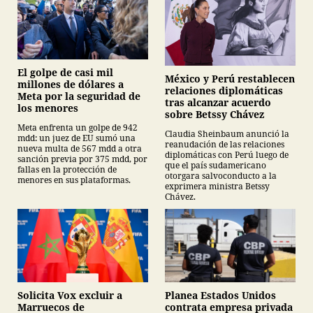
El golpe de casi mil
México y Perú restablecen
millones de dólares a
relaciones diplomáticas
Meta por la seguridad de
tras alcanzar acuerdo
los menores
sobre Betssy Chávez
Meta enfrenta un golpe de 942
Claudia Sheinbaum anunció la
mdd: un juez de EU sumó una
reanudación de las relaciones
nueva multa de 567 mdd a otra
diplomáticas con Perú luego de
sanción previa por 375 mdd, por
que el país sudamericano
fallas en la protección de
otorgara salvoconducto a la
menores en sus plataformas.
exprimera ministra Betssy
Chávez.
Planea Estados Unidos
Solicita Vox excluir a
contrata empresa privada
Marruecos de