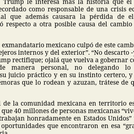
Trump le interesa más la historia que el
recordado como responsable de una crisis 
cial que además causara la pérdida de el
nó respecto a otra posible causa del cambio 
l exmandatario mexicano culpó de este cambio
jeros internos y del exterior”. “No descarto -
mp rectifique; ojalá que vuelva a gobernar 
 de manera personal, no delegando lo 
u juicio práctico y en su instinto certero,
émoras que lo rodean y azuzan, trátese de q
l de la comunidad mexicana en territorio e
que 40 millones de personas mexicanas “viv
 trabajan honradamente en Estados Unidos”
 oportunidades que encontraron en esa “gr
ria.