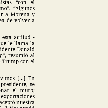
nistas “con el
smo”. “Algunos
tar a Morena y
ea de volver a
esta actitud -
que le llama la
sidente Donald
p”, resumió al
de Trump con el
olvimos […] En
presidente, se
onar el muro;
 exportaciones
aceptó nuestra