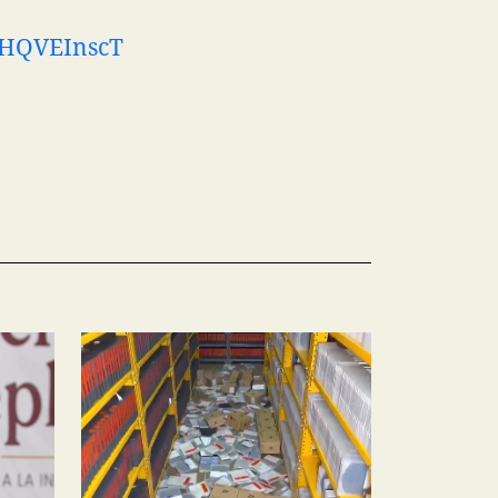
/BHQVEInscT