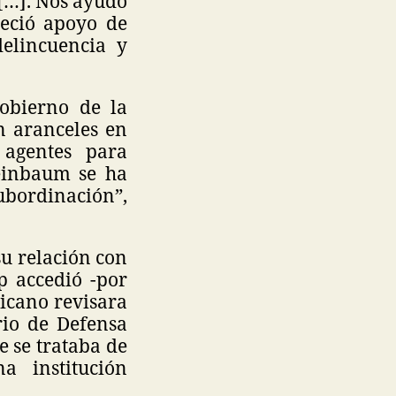
 […]. Nos ayudó
eció apoyo de
delincuencia y
obierno de la
 aranceles en
 agentes para
heinbaum se ha
ubordinación”,
su relación con
p accedió -por
icano revisara
rio de Defensa
e se trataba de
a institución