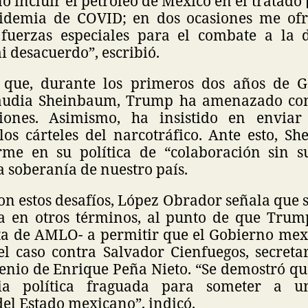
o incluir el petróleo de México en el tratado
pidemia de COVID; en dos ocasiones me ofr
fuerzas especiales para el combate a la 
 desacuerdo”, escribió.
r que, durante los primeros dos años de G
laudia Sheinbaum, Trump ha amenazado con
siones. Asimismo, ha insistido en enviar
los cárteles del narcotráfico. Ante esto, S
me en su política de “colaboración sin s
 soberanía de nuestro país.
on estos desafíos, López Obrador señala que 
 en otros términos, al punto de que Trum
cta de AMLO- a permitir que el Gobierno mex
el caso contra Salvador Cienfuegos, secreta
enio de Enrique Peña Nieto. “Se demostró qu
ia política fraguada para someter a un
el Estado mexicano”, indicó.