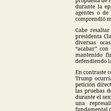
propuesta de n
durante la e
agentes o de 
comprendió mi
Cabe resalta
presidenta C
diversas oca
“acabar” con 
mantenido fir
defendiendo la
En contraste c
Trump ocurría
petición dire
las pruebas d
durante el sex
una represal
fundamental d