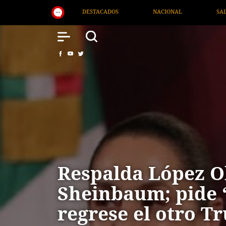
NACIONAL
SALUD
INTERNACIONAL
Respalda López O
Sheinbaum; pide 
regrese el otro T