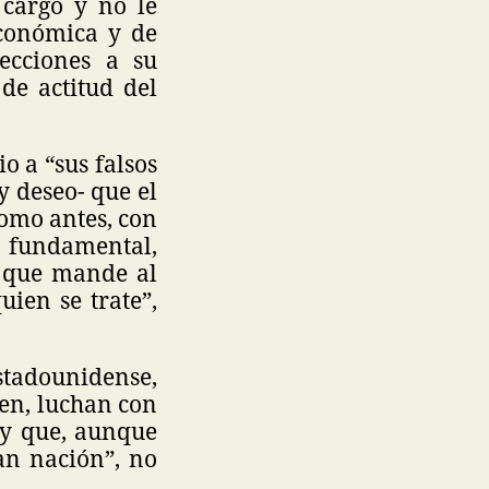
 cargo y no le
económica y de
ecciones a su
de actitud del
 a “sus falsos
y deseo- que el
como antes, con
fundamental,
 y que mande al
uien se trate”,
stadounidense,
en, luchan con
 y que, aunque
an nación”, no