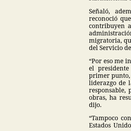
Señaló, adem
reconoció que
contribuyen a
administraci
migratoria, q
del Servicio d
“Por eso me in
el president
primer punto, 
liderazgo de 
responsable, 
obras, ha res
dijo.
“Tampoco con
Estados Unido