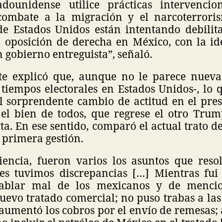
dounidense utilice prácticas intervencio
combate a la migración y el narcoterrori
de Estados Unidos están intentando debili
la oposición de derecha en México, con la id
 gobierno entreguista”, señaló.
te explicó que, aunque no le parece nueva 
tiempos electorales en Estados Unidos-, lo 
el sorprendente cambio de actitud en el pre
el bien de todos, que regrese el otro Trum
rta. En ese sentido, comparó el actual trato 
 primera gestión.
encia, fueron varios los asuntos que res
es tuvimos discrepancias […] Mientras fui 
ablar mal de los mexicanos y de menci
uevo tratado comercial; no puso trabas a las
aumentó los cobros por el envío de remesas; 