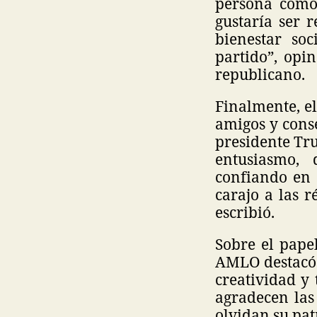
persona como 
gustaría ser 
bienestar so
partido”, opi
republicano.
Finalmente, e
amigos y conse
presidente Tru
entusiasmo,
confiando en s
carajo a las r
escribió.
Sobre el pape
AMLO destacó 
creatividad y
agradecen las
olvidan su pat