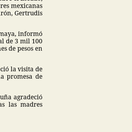
eres mexicanas
irón, Gertrudis
 Amaya, informó
l de 3 mil 100
nes de pesos en
ó la visita de
la promesa de
cuña agradeció
as las madres