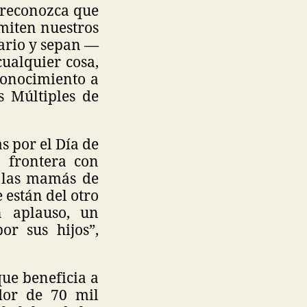
 reconozca que
miten nuestros
sario y sepan —
ualquier cosa,
econocimiento a
s Múltiples de
s por el Día de
a frontera con
s las mamás de
están del otro
n aplauso, un
or sus hijos”,
que beneficia a
dor de 70 mil