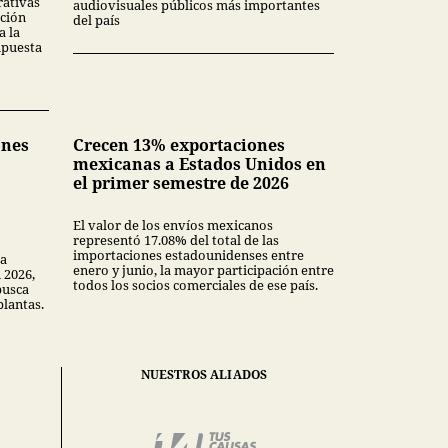
rativas
audiovisuales públicos más importantes
ción
del país
a la
upuesta
ones
Crecen 13% exportaciones
mexicanas a Estados Unidos en
el primer semestre de 2026
El valor de los envíos mexicanos
representó 17.08% del total de las
importaciones estadounidenses entre
la
enero y junio, la mayor participación entre
 2026,
todos los socios comerciales de ese país.
busca
plantas.
NUESTROS ALIADOS