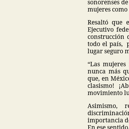
sonorenses de 
mujeres como 
Resaltó que 
Ejecutivo fed
construcción 
todo el país, 
lugar seguro m
“Las mujeres 
nunca más qu
que, en México
clasismo! ¡A
movimiento luc
Asimismo, r
discriminació
importancia de
En ese sentido