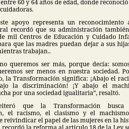
entre 60 y 64 años de edad, donde reconoció 
cuidadoras.
este apoyo representa un reconocimiento a
eral recordó que su administración tambié
de mil Centros de Educación y Cuidado Infa
para que las madres puedan dejar a sus hija
ientras trabajan..
no queremos ser más, porque decía: somos
eremos ser menos en nuestra sociedad. Po
, la Transformación significa: ¡Abajo el rac
bajo la discriminación! ¡Y abajo el mach
ha por una sociedad igualitaria”, resaltó.
eiteró que la Transformación busca
n, el racismo, el clasismo y el machismo
 reivindicar el papel de las mujeres en la his
, recordó la reforma al artículo 18 de la Ley s