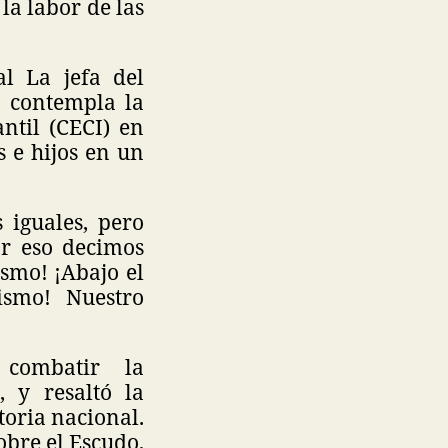
la labor de las
l La jefa del
n contempla la
ntil (CECI) en
s e hijos en un
 iguales, pero
r eso decimos
ismo! ¡Abajo el
ismo! Nuestro
 combatir la
, y resaltó la
toria nacional.
obre el Escudo,