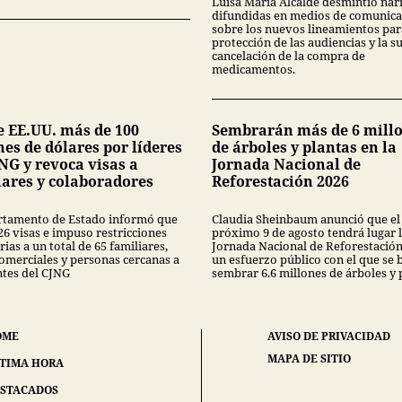
Luisa María Alcalde desmintió nar
difundidas en medios de comunica
sobre los nuevos lineamientos par
protección de las audiencias y la s
cancelación de la compra de
medicamentos.
e EE.UU. más de 100
Sembrarán más de 6 mill
es de dólares por líderes
de árboles y plantas en la
NG y revoca visas a
Jornada Nacional de
iares y colaboradores
Reforestación 2026
rtamento de Estado informó que
Claudia Sheinbaum anunció que el
26 visas e impuso restricciones
próximo 9 de agosto tendrá lugar 
ias a un total de 65 familiares,
Jornada Nacional de Reforestación
comerciales y personas cercanas a
un esfuerzo público con el que se 
ntes del CJNG
sembrar 6.6 millones de árboles y 
OME
AVISO DE PRIVACIDAD
MAPA DE SITIO
TIMA HORA
STACADOS