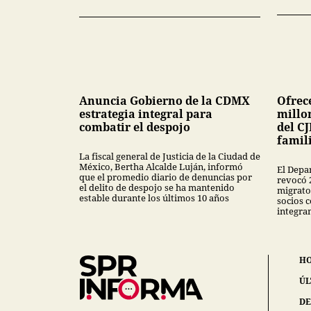
Anuncia Gobierno de la CDMX
Ofrec
estrategia integral para
millon
combatir el despojo
del CJ
famil
La fiscal general de Justicia de la Ciudad de
México, Bertha Alcalde Luján, informó
El Depa
que el promedio diario de denuncias por
revocó 
el delito de despojo se ha mantenido
migrator
estable durante los últimos 10 años
socios 
integra
H
ÚL
DE