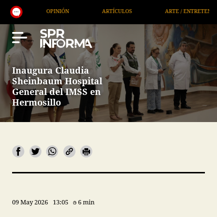
OPINIÓN
ARTÍCULOS
ARTE / ENTRETENIMIENTO
Inaugura Claudia
Sheinbaum Hospital
General del IMSS en
Hermosillo
09 May 2026
13:05
6 min