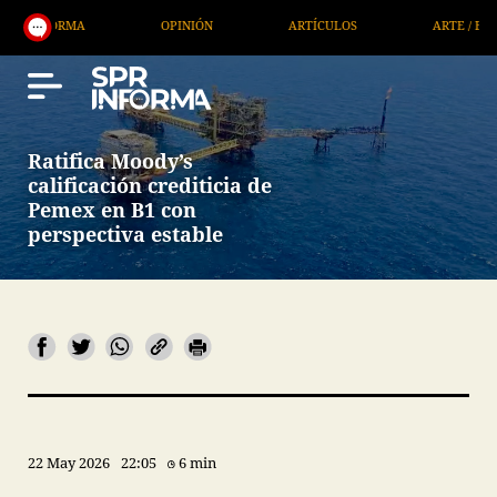
INIÓN
ARTÍCULOS
ARTE / ENTRETENIMIENTO
E
Ratifica Moody’s
calificación crediticia de
Pemex en B1 con
perspectiva estable
22 May 2026
22:05
6 min