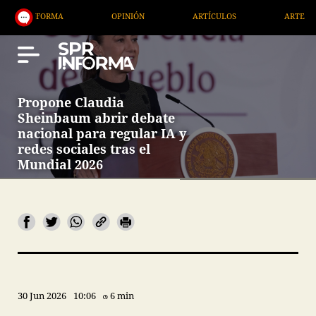
FORMA
OPINIÓN
ARTÍCULOS
ARTE / ENTRETEN
Propone Claudia
Sheinbaum abrir debate
nacional para regular IA y
redes sociales tras el
Mundial 2026
30 Jun 2026
10:06
6 min