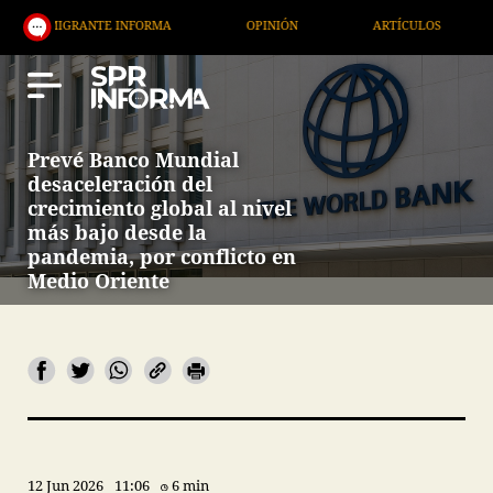
NTE INFORMA
OPINIÓN
ARTÍCULOS
ARTE / EN
Prevé Banco Mundial
desaceleración del
crecimiento global al nivel
más bajo desde la
pandemia, por conflicto en
Medio Oriente
12 Jun 2026
11:06
6 min