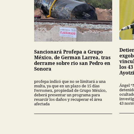
Detie
Sancionará Profepa a Grupo
exgob
México, de German Larrea, tras
vincu
derrame sobre rio san Pedro en
los 4
Sonora
Ayotz
profepa indicó que no se limitará a una
Ángel “
multa, ya que en un plazo de 15 días
detenid
Ferromex, propiedad de Grupo México,
ocultado
deberá presentar un programa para
investig
resarcir los daños y recuperar el área
43 norm
afectada