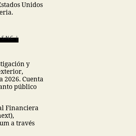
Estados Unidos
eria.
tigación y
xterior,
ra 2026. Cuenta
tanto público
al Financiera
ext),
um a través