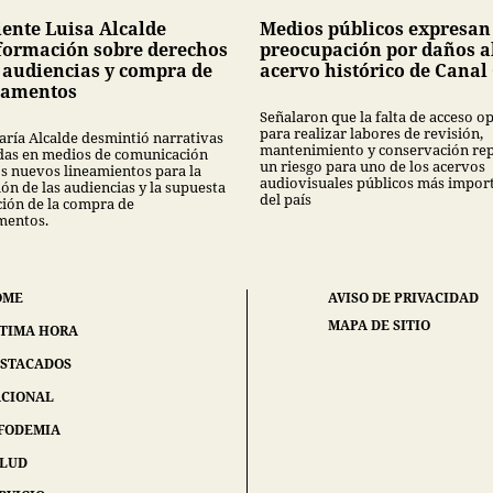
ente Luisa Alcalde
Medios públicos expresan
formación sobre derechos
preocupación por daños a
s audiencias y compra de
acervo histórico de Canal
camentos
Señalaron que la falta de acceso 
para realizar labores de revisión,
aría Alcalde desmintió narrativas
mantenimiento y conservación re
das en medios de comunicación
un riesgo para uno de los acervos
os nuevos lineamientos para la
audiovisuales públicos más impor
ón de las audiencias y la supuesta
del país
ción de la compra de
mentos.
OME
AVISO DE PRIVACIDAD
MAPA DE SITIO
TIMA HORA
STACADOS
CIONAL
FODEMIA
ALUD