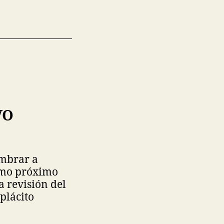
VO
ombrar a
como próximo
a revisión del
plácito