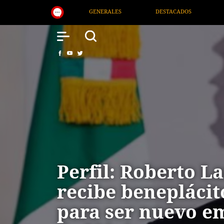
GENERALES
DESTACADOS
NACIONAL
SALUD
Perfil: Roberto La
recibe benepláci
para ser nuevo e