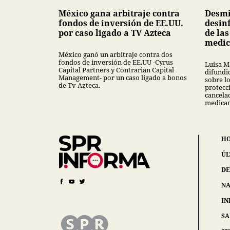
México gana arbitraje contra
Desmi
fondos de inversión de EE.UU.
desin
por caso ligado a TV Azteca
de la
medi
México ganó un arbitraje contra dos
fondos de inversión de EE.UU -Cyrus
Luisa M
Capital Partners y Contrarian Capital
difundi
Management- por un caso ligado a bonos
sobre l
de Tv Azteca.
protecci
cancela
medica
H
ÚL
DE
NA
IN
S