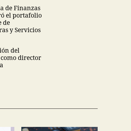
ría de Finanzas
ó el portafolio
e de
as y Servicios
ión del
s como director
ma