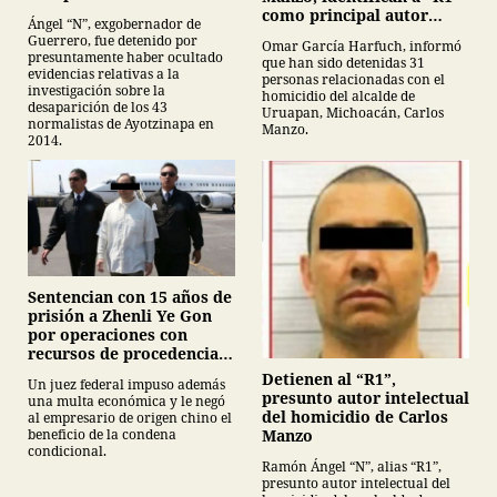
normalistas de
como principal autor
Ángel “N”, exgobernador de
Ayotzinapa
intelectual
Guerrero, fue detenido por
Omar García Harfuch, informó
presuntamente haber ocultado
que han sido detenidas 31
evidencias relativas a la
personas relacionadas con el
investigación sobre la
homicidio del alcalde de
desaparición de los 43
Uruapan, Michoacán, Carlos
normalistas de Ayotzinapa en
Manzo.
2014.
Sentencian con 15 años de
prisión a Zhenli Ye Gon
por operaciones con
recursos de procedencia
ilícita
Detienen al “R1”,
Un juez federal impuso además
presunto autor intelectual
una multa económica y le negó
del homicidio de Carlos
al empresario de origen chino el
Manzo
beneficio de la condena
condicional.
Ramón Ángel “N”, alias “R1”,
presunto autor intelectual del